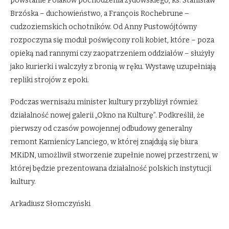
powstanie Polaków pochodzenia żydowskiego, ks. Stanisław
Brzóska – duchowieństwo, a François Rochebrune –
cudzoziemskich ochotników. Od Anny Pustowójtówny
rozpoczyna się moduł poświęcony roli kobiet, które – poza
opieką nad rannymi czy zaopatrzeniem oddziałów – służyły
jako kurierki i walczyły z bronią w ręku. Wystawę uzupełniają
repliki strojów z epoki.
Podczas wernisażu minister kultury przybliżył również
działalność nowej galerii „Okno na Kulturę”. Podkreślił, że
pierwszy od czasów powojennej odbudowy generalny
remont Kamienicy Lanciego, w której znajdują się biura
MKiDN, umożliwił stworzenie zupełnie nowej przestrzeni, w
której będzie prezentowana działalność polskich instytucji
kultury.
Arkadiusz Słomczyński