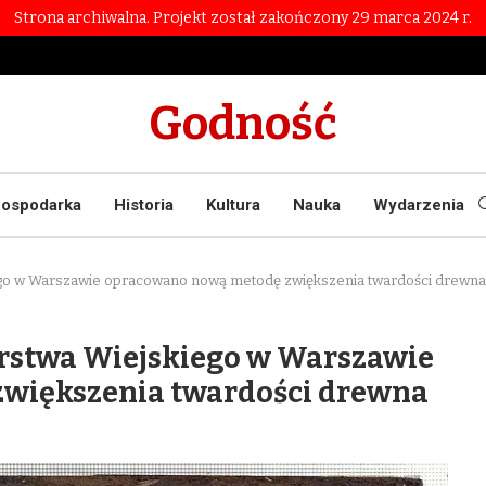
Strona archiwalna. Projekt został zakończony 29 marca 2024 r.
Godność
ospodarka
Historia
Kultura
Nauka
Wydarzenia
go w Warszawie opracowano nową metodę zwiększenia twardości drewna
rstwa Wiejskiego w Warszawie
większenia twardości drewna