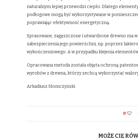
naturalnym lepiej przewodzi ciepło. Dlatego element
podłogowe mogą być wykorzystywane w pomieszczeni
poprawiając efektywność energetyczną.
Sprasowane, zagęszczone i utwardzone drewno ma w s
zabezpieczenia jego powierzchni, np. poprzez lakier
wykończeniowego. A w przypadku klejenia elementów 
Opracowana metoda została objęta ochroną patentow
wyrobów z drewna, którzy zechcą wykorzystać walo
Arkadiusz Słomczyński
0
MOŻE CIĘ RÓ