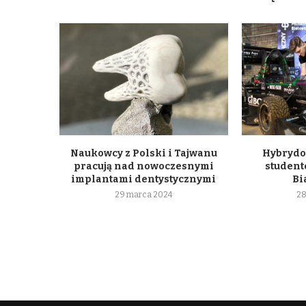
Naukowcy z Polski i Tajwanu
Hybrydo
pracują nad nowoczesnymi
student
implantami dentystycznymi
Bi
29 marca 2024
28