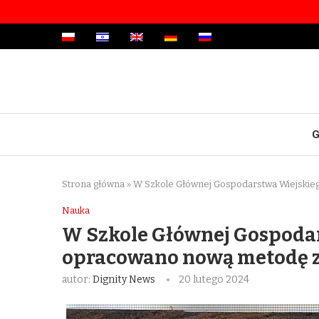
G
Strona główna
»
W Szkole Głównej Gospodarstwa Wiejskie
Nauka
W Szkole Głównej Gospoda
opracowano nową metodę z
autor:
Dignity News
20 lutego 2024