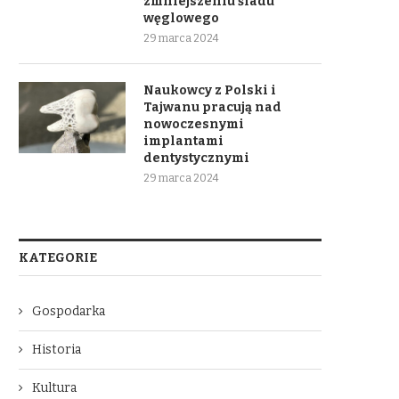
zmniejszeniu śladu
węglowego
29 marca 2024
Naukowcy z Polski i
Tajwanu pracują nad
nowoczesnymi
implantami
dentystycznymi
29 marca 2024
KATEGORIE
Gospodarka
Historia
Kultura