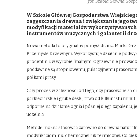
fot. Szkoła Główna Gos
W Szkole Głównej Gospodarstwa Wiejskie
zagęszczania drewna i zwiększania jego tw
modyfikacji materiałów wykorzystywanych 
instrumentów muzycznych i galanterii drz
Nowa metoda to oryginalny pomysł dr. inż. Marka Grz
Przemyśle Drzewnym. Wykorzystuje działanie podwyżs
procent niż w wyrobie finalnym. Ogrzewanie prowadzi
poddawane są stopniowemu, pulsacyjnemu prasowani
półkami prasy.
Cały proces w zależności od tego, czy prasowane są cie
parkieciarskie i grube deski, trwa od kilkunastu minut
odporne na działanie ognia i później ulega zapaleniu, j
uczelnia.
Metodę można stosować zarówno do drewna naturalne
modyfikacjom, np. chemicznej lub termicznej. Co c