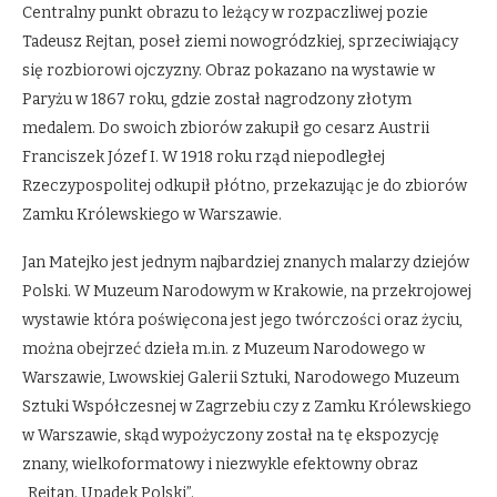
Centralny punkt obrazu to leżący w rozpaczliwej pozie
Tadeusz Rejtan, poseł ziemi nowogródzkiej, sprzeciwiający
się rozbiorowi ojczyzny. Obraz pokazano na wystawie w
Paryżu w 1867 roku, gdzie został nagrodzony złotym
medalem. Do swoich zbiorów zakupił go cesarz Austrii
Franciszek Józef I. W 1918 roku rząd niepodległej
Rzeczypospolitej odkupił płótno, przekazując je do zbiorów
Zamku Królewskiego w Warszawie.
Jan Matejko jest jednym najbardziej znanych malarzy dziejów
Polski. W Muzeum Narodowym w Krakowie, na przekrojowej
wystawie która poświęcona jest jego twórczości oraz życiu,
można obejrzeć dzieła m.in. z Muzeum Narodowego w
Warszawie, Lwowskiej Galerii Sztuki, Narodowego Muzeum
Sztuki Współczesnej w Zagrzebiu czy z Zamku Królewskiego
w Warszawie, skąd wypożyczony został na tę ekspozycję
znany, wielkoformatowy i niezwykle efektowny obraz
„Rejtan. Upadek Polski”.