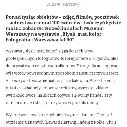
Muzem Warszawy
Ponad tysiąc obiektów – zdjęć, filmów, pocztówek
– autorstwa niemal 100 twórców i twórczyń będzie
można zobaczyć w sześciu salach Muzeum
Warszawy na wystawie „Błysk, mat, kolor.
Fotografia i Warszawa lat 90”.
Wystawa „Błysk, mat, kolor” sięga do archiwów
profesjonalnych fotografów, fotoreporterek, artystów, ale i
do prywatnych rodzinnych albumów. Fotografia analogowa
była wtedy powszechnym sposobem zapisu rzeczywistości.
A rzeczywistość zmieniała się i zaskakiwała. Przestrzenią
miasta zawładnęły kolorowe reklamy, wyrosły szklane
wysokościowce, na ulicach obywał się wolny handel, szły
nimi protesty i strajki – czytamy w portalu onet.pl.
Wybór twórców i prac był niełatwym zadaniem. Obok już
wcześniej uznanych (Edward Hartwig, Tadeusz Rolke, Chris