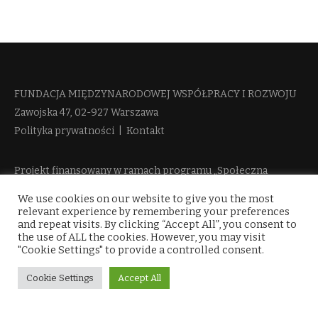
FUNDACJA MIĘDZYNARODOWEJ WSPÓŁPRACY I ROZWOJU​
Zawojska 47, 02-927 Warszawa
Polityka prywatności
|
Kontakt
Projekt finansowany w ramach programu „Społeczna
Odpowiedzialność Nauki 2” Ministerstwa Edukacji i Nauki
We use cookies on our website to give you the most
więcej informacji
relevant experience by remembering your preferences
and repeat visits. By clicking “Accept All”, you consent to
the use of ALL the cookies. However, you may visit
"Cookie Settings" to provide a controlled consent.
Cookie Settings
Accept All