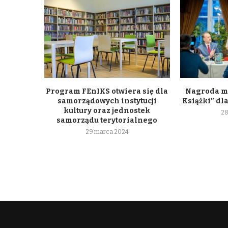
Program FEnIKS otwiera się dla
Nagroda m
samorządowych instytucji
Książki” dl
kultury oraz jednostek
28
samorządu terytorialnego
29 marca 2024