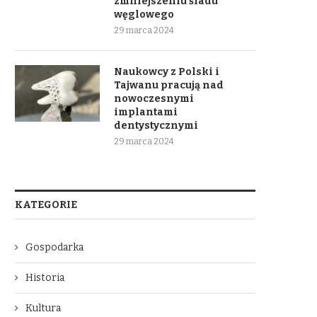
zmniejszeniu śladu
węglowego
29 marca 2024
Naukowcy z Polski i
Tajwanu pracują nad
nowoczesnymi
implantami
dentystycznymi
29 marca 2024
KATEGORIE
Gospodarka
Historia
Kultura