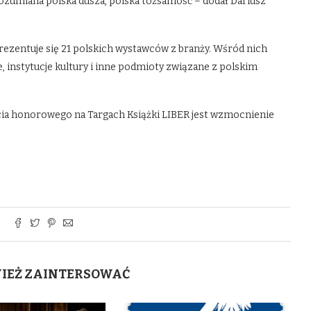
a rozumiana polska dusza, polska tożsamość – dodał Dariusz
rezentuje się 21 polskich wystawców z branży. Wśród nich
e, instytucje kultury i inne podmioty związane z polskim
ia honorowego na Targach Książki LIBER jest wzmocnienie
WIEŻ ZAINTERSOWAĆ