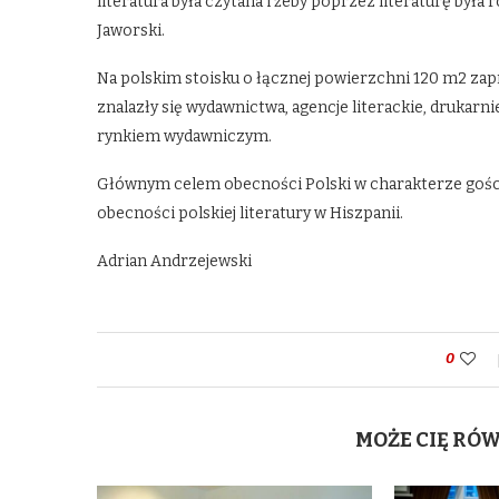
literatura była czytana i żeby poprzez literaturę był
Jaworski.
Na polskim stoisku o łącznej powierzchni 120 m2 zap
znalazły się wydawnictwa, agencje literackie, drukarni
rynkiem wydawniczym.
Głównym celem obecności Polski w charakterze gośc
obecności polskiej literatury w Hiszpanii.
Adrian Andrzejewski
0
MOŻE CIĘ RÓ