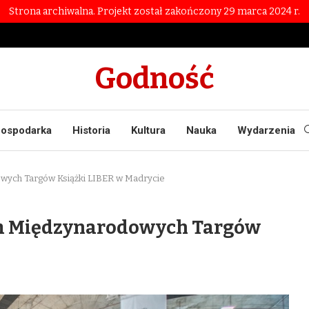
Strona archiwalna. Projekt został zakończony 29 marca 2024 r.
Godność
ospodarka
Historia
Kultura
Nauka
Wydarzenia
ych Targów Książki LIBER w Madrycie
m Międzynarodowych Targów