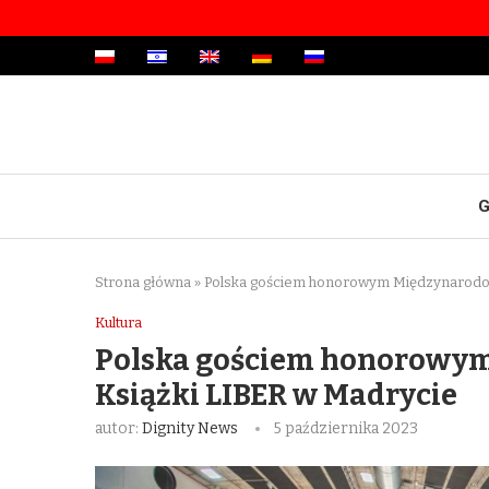
G
Strona główna
»
Polska gościem honorowym Międzynarodow
Kultura
Polska gościem honorowy
Książki LIBER w Madrycie
autor:
Dignity News
5 października 2023