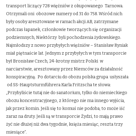
transport liczący 728 więźniów z okupowanego Tarnowa.
Otrzymali oni obozowe numery od 31 do 758. Wśród nich
były osoby aresztowane w ramach akcji AB, zatrzymane
podczas łapanek, członkowie tworzących się organizacji
podziemnych, Niektórzy byli pochodzenia żydowskiego.
Najmłodszy z nowo przybyłych więźniów – Stanisław Ryniak
miał piętnaście lat. Jednym z przybyłych w tym transporcie
był Bronisław Czech, 24-krotny mistrz Polski w
narciarstwie, aresztowany przez Niemców za działalność
konspiracyjną. Po dotarciu do obozu polska grupa usłyszała
od SS-Hauptsturmführera Karla Fritzscha te słowa:
„Przybyliście tutaj nie do sanatorium, tylko do niemieckiego
obozu koncentracyjnego, z którego nie ma innego wyjścia,
jak przez komin. Jeśli się to komuś nie podoba, to może iść
zaraz na druty. Jeśli są w transporcie Żydzi, to mają prawo
żyć nie dłużej niż dwa tygodnie, księża miesiąc, reszta trzy
miesiące”.