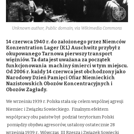
Unknown author, Public domain, via Wikimedia Commons
14 czerwca 1940 r. do założonego przez Niemców
Konzentration Lager (KL) Auschwitz przybył z
okupowanego Tarnowa pierwszy transport
więźniów. Ta data jest uważana za początek
funkcjonowania machiny śmierci w tym miejscu.
Od 2006 r. każdy 14 czerwca jest obchodzony jako
Narodowy Dzień Pamięci Ofiar Niemieckich
Nazistowskich Obozów Koncentracyjnych i
Obozów Zagłady.
We wrześniu 1939 r. Polska stała się celem wspólnej agresji
Niemiec i Związku Sowieckiego. Finalnym efektem
współpracy obu państw był podział terytorium Polski
pomiędzy obydwu agresorów, ustalony ostatecznie 28
września 1939 r.. Wówczas III Rzesza i Związek Sowiecki