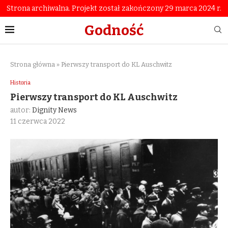
Strona archiwalna. Projekt został zakończony 29 marca 2024 r.
Godność
Strona główna
»
Pierwszy transport do KL Auschwitz
Historia
Pierwszy transport do KL Auschwitz
autor:
Dignity News
11 czerwca 2022