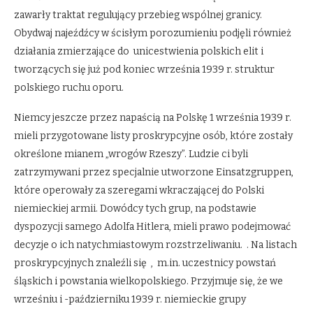
zawarły traktat regulujący przebieg wspólnej granicy.
Obydwaj najeźdźcy w ścisłym porozumieniu podjęli również
działania zmierzające do unicestwienia polskich elit i
tworzących się już pod koniec września 1939 r. struktur
polskiego ruchu oporu.
Niemcy jeszcze przez napaścią na Polskę 1 września 1939 r.
mieli przygotowane listy proskrypcyjne osób, które zostały
określone mianem „wrogów Rzeszy”. Ludzie ci byli
zatrzymywani przez specjalnie utworzone Einsatzgruppen,
które operowały za szeregami wkraczającej do Polski
niemieckiej armii. Dowódcy tych grup, na podstawie
dyspozycji samego Adolfa Hitlera, mieli prawo podejmować
decyzje o ich natychmiastowym rozstrzeliwaniu. . Na listach
proskrypcyjnych znaleźli się , m.in. uczestnicy powstań
śląskich i powstania wielkopolskiego. Przyjmuje się, że we
wrześniu i -październiku 1939 r. niemieckie grupy