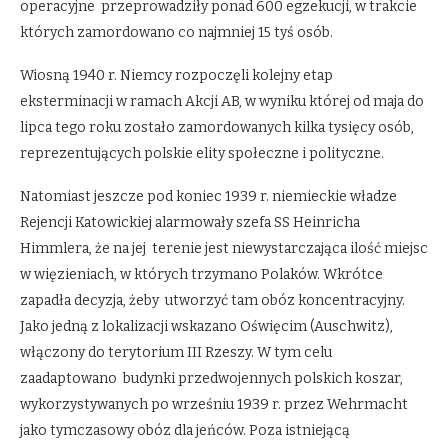
operacyjne przeprowadziły ponad 600 egzekucji, w trakcie
których zamordowano co najmniej 15 tyś osób.
Wiosną 1940 r. Niemcy rozpoczęli kolejny etap
eksterminacji w ramach Akcji AB, w wyniku której od maja do
lipca tego roku zostało zamordowanych kilka tysięcy osób,
reprezentujących polskie elity społeczne i polityczne.
Natomiast jeszcze pod koniec 1939 r. niemieckie władze
Rejencji Katowickiej alarmowały szefa SS Heinricha
Himmlera, że na jej terenie jest niewystarczająca ilość miejsc
w więzieniach, w których trzymano Polaków. Wkrótce
zapadła decyzja, żeby utworzyć tam obóz koncentracyjny.
Jako jedną z lokalizacji wskazano Oświęcim (Auschwitz),
włączony do terytorium III Rzeszy. W tym celu
zaadaptowano budynki przedwojennych polskich koszar,
wykorzystywanych po wrześniu 1939 r. przez Wehrmacht
jako tymczasowy obóz dla jeńców. Poza istniejącą