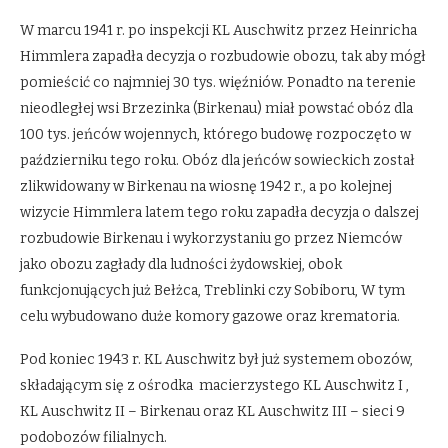
W marcu 1941 r. po inspekcji KL Auschwitz przez Heinricha
Himmlera zapadła decyzja o rozbudowie obozu, tak aby mógł
pomieścić co najmniej 30 tys. więźniów. Ponadto na terenie
nieodległej wsi Brzezinka (Birkenau) miał powstać obóz dla
100 tys. jeńców wojennych, którego budowę rozpoczęto w
październiku tego roku. Obóz dla jeńców sowieckich został
zlikwidowany w Birkenau na wiosnę 1942 r., a po kolejnej
wizycie Himmlera latem tego roku zapadła decyzja o dalszej
rozbudowie Birkenau i wykorzystaniu go przez Niemców
jako obozu zagłady dla ludności żydowskiej, obok
funkcjonujących już Bełżca, Treblinki czy Sobiboru, W tym
celu wybudowano duże komory gazowe oraz krematoria.
Pod koniec 1943 r. KL Auschwitz był już systemem obozów,
składającym się z ośrodka macierzystego KL Auschwitz I ,
KL Auschwitz II – Birkenau oraz KL Auschwitz III – sieci 9
podobozów filialnych.