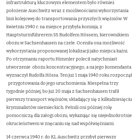
infrastrukturą kluczowym elementem było również
położenie Auschwitz wraz z możliwościami wykorzystania
linii kolejowej do transportowania przyszłych więźniów. W
kwietniu 1940 r. na miejsce przybyła komisja, z
Hauptsturmführerem SS Rudolfem Hössem, kierownikiem
obozu w Sachsenhausen na czele. Oceniła ona możliwość
wykorzystania proponowanej lokalizacji jako miejsca kaźni.
Po otrzymaniu raportu Himmler polecił natychmiast
utworzenie obozu koncentracyjnego, a na jego komendanta
wyznaczył Rudolfa Hössa. Ten już 1 maja 1940 roku rozpoczął
przygotowania do jego uruchomienia. Niespełna trzy
tygodnie później, bo już 20 maja z Sachsenhausen trafił
pierwszy transport więźniów, składający się z kilkudziesięciu
kryminalistów niemieckich. Pełnili oni później rolę
pomocniczą dla załogi obozu, wykazując się niejednokrotnie
okrucieństwem w znęcaniu się nad współwięźniami.
14 czerwca 1940 r. do KL Auschwitz przybył pierwszy