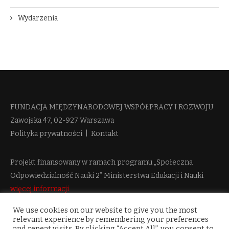
Wydarzenia
FUNDACJA MIĘDZYNARODOWEJ WSPÓŁPRACY I ROZWOJU​
Zawojska 47, 02-927 Warszawa
Polityka prywatności
|
Kontakt
Projekt finansowany w ramach programu „Społeczna
Odpowiedzialność Nauki 2” Ministerstwa Edukacji i Nauki
więcej informacji
We use cookies on our website to give you the most
relevant experience by remembering your preferences
and repeat visits. By clicking “Accept All”, you consent to