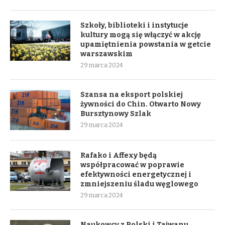
Szkoły, biblioteki i instytucje
kultury mogą się włączyć w akcję
upamiętnienia powstania w getcie
warszawskim
29 marca 2024
Szansa na eksport polskiej
żywności do Chin. Otwarto Nowy
Bursztynowy Szlak
29 marca 2024
Rafako i Affexy będą
współpracować w poprawie
efektywności energetycznej i
zmniejszeniu śladu węglowego
29 marca 2024
Naukowcy z Polski i Tajwanu