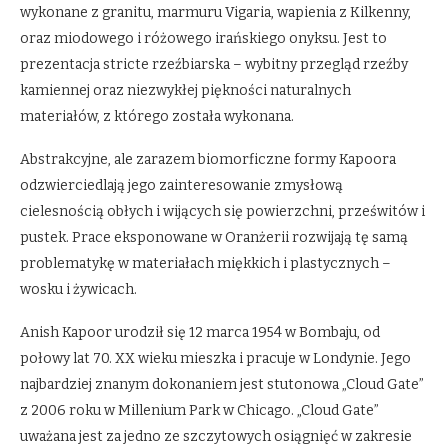
wykonane z granitu, marmuru Vigaria, wapienia z Kilkenny,
oraz miodowego i różowego irańskiego onyksu. Jest to
prezentacja stricte rzeźbiarska – wybitny przegląd rzeźby
kamiennej oraz niezwykłej piękności naturalnych
materiałów, z którego została wykonana.
Abstrakcyjne, ale zarazem biomorficzne formy Kapoora
odzwierciedlają jego zainteresowanie zmysłową
cielesnością obłych i wijących się powierzchni, prześwitów i
pustek. Prace eksponowane w Oranżerii rozwijają tę samą
problematykę w materiałach miękkich i plastycznych –
wosku i żywicach.
Anish Kapoor urodził się 12 marca 1954 w Bombaju, od
połowy lat 70. XX wieku mieszka i pracuje w Londynie. Jego
najbardziej znanym dokonaniem jest stutonowa „Cloud Gate”
z 2006 roku w Millenium Park w Chicago. „Cloud Gate”
uważana jest za jedno ze szczytowych osiągnięć w zakresie