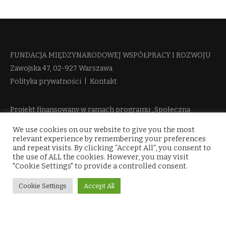
FUNDACJA MIĘDZYNARODOWEJ WSPÓŁPRACY I ROZWOJU​
Zawojska 47, 02-927 Warszawa
Polityka prywatności
|
Kontakt
Projekt finansowany w ramach programu „Społeczna
Odpowiedzialność Nauki 2” Ministerstwa Edukacji i Nauki
We use cookies on our website to give you the most
więcej informacji
relevant experience by remembering your preferences
and repeat visits. By clicking “Accept All”, you consent to
the use of ALL the cookies. However, you may visit
"Cookie Settings" to provide a controlled consent.
Cookie Settings
Accept All