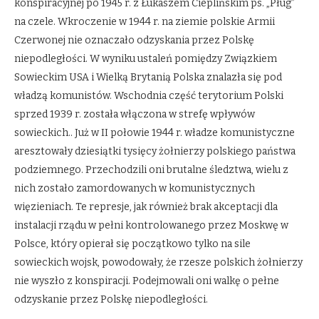
konspiracyjnej po 1945 r. z Łukaszem Cieplińskim ps. „Pług”
na czele. Wkroczenie w 1944 r. na ziemie polskie Armii
Czerwonej nie oznaczało odzyskania przez Polskę
niepodległości. W wyniku ustaleń pomiędzy Związkiem
Sowieckim USA i Wielką Brytanią Polska znalazła się pod
władzą komunistów. Wschodnia część terytorium Polski
sprzed 1939 r. została włączona w strefę wpływów
sowieckich.. Już w II połowie 1944 r. władze komunistyczne
aresztowały dziesiątki tysięcy żołnierzy polskiego państwa
podziemnego. Przechodzili oni brutalne śledztwa, wielu z
nich zostało zamordowanych w komunistycznych
więzieniach. Te represje, jak również brak akceptacji dla
instalacji rządu w pełni kontrolowanego przez Moskwę w
Polsce, który opierał się początkowo tylko na sile
sowieckich wojsk, powodowały, że rzesze polskich żołnierzy
nie wyszło z konspiracji. Podejmowali oni walkę o pełne
odzyskanie przez Polskę niepodległości.