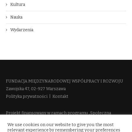
Kultura
Nauka
Wydarzenia
FUNDACJA MIĘDZYNARODOWEJ WSPÓŁPRACY I ROZWOJU​
Zawojska 47, 02-927 Warszawa
Polityka prywatności
|
Kontakt
Projekt finansowany w ramach programu „Społeczna
Odpowiedzialność Nauki 2” Ministerstwa Edukacji i Nauki
We use cookies on our website to give you the most
więcej informacji
relevant experience by remembering your preferences