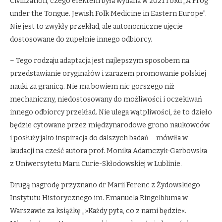
Civilization, czego efektem była wydana w 2021 roku „A Frog
under the Tongue. Jewish Folk Medicine in Eastern Europe”.
Nie jest to zwykły przekład, ale autonomiczne ujęcie
dostosowane do zupełnie innego odbiorcy.
– Tego rodzaju adaptacja jest najlepszym sposobem na
przedstawianie oryginałów i zarazem promowanie polskiej
nauki za granicą. Nie ma bowiem nic gorszego niż
mechaniczny, niedostosowany do możliwości i oczekiwań
innego odbiorcy przekład. Nie ulega wątpliwości, że to dzieło
będzie cytowane przez międzynarodowe grono naukowców
i posłuży jako inspiracja do dalszych badań – mówiła w
laudacji na cześć autora prof. Monika Adamczyk-Garbowska
z Uniwersytetu Marii Curie-Skłodowskiej w Lublinie.
Drugą nagrodę przyznano dr Marii Ferenc z Żydowskiego
Instytutu Historycznego im. Emanuela Ringelbluma w
Warszawie za książkę „»Każdy pyta, co z nami będzie«.