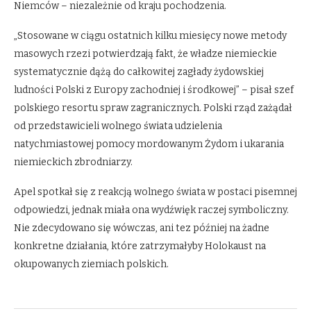
Niemców – niezależnie od kraju pochodzenia.
„Stosowane w ciągu ostatnich kilku miesięcy nowe metody
masowych rzezi potwierdzają fakt, że władze niemieckie
systematycznie dążą do całkowitej zagłady żydowskiej
ludności Polski z Europy zachodniej i środkowej” – pisał szef
polskiego resortu spraw zagranicznych. Polski rząd zażądał
od przedstawicieli wolnego świata udzielenia
natychmiastowej pomocy mordowanym Żydom i ukarania
niemieckich zbrodniarzy.
Apel spotkał się z reakcją wolnego świata w postaci pisemnej
odpowiedzi, jednak miała ona wydźwięk raczej symboliczny.
Nie zdecydowano się wówczas, ani tez później na żadne
konkretne działania, które zatrzymałyby Holokaust na
okupowanych ziemiach polskich.