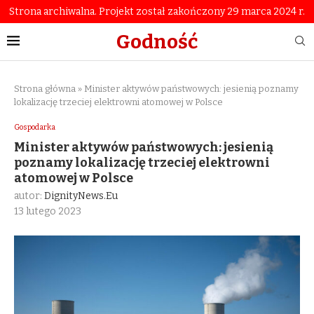
Strona archiwalna. Projekt został zakończony 29 marca 2024 r.
Godność
Strona główna
»
Minister aktywów państwowych: jesienią poznamy
lokalizację trzeciej elektrowni atomowej w Polsce
Gospodarka
Minister aktywów państwowych: jesienią
poznamy lokalizację trzeciej elektrowni
atomowej w Polsce
autor:
DignityNews.eu
13 lutego 2023