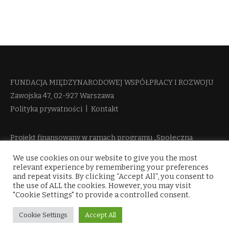
FUNDACJA MIĘDZYNARODOWEJ WSPÓŁPRACY I ROZWOJU​
Zawojska 47, 02-927 Warszawa
Polityka prywatności
|
Kontakt
Projekt finansowany w ramach programu „Społeczna
Odpowiedzialność Nauki 2” Ministerstwa Edukacji i Nauki
We use cookies on our website to give you the most
więcej informacji
relevant experience by remembering your preferences
and repeat visits. By clicking “Accept All”, you consent to
the use of ALL the cookies. However, you may visit
"Cookie Settings" to provide a controlled consent.
Cookie Settings
Accept All