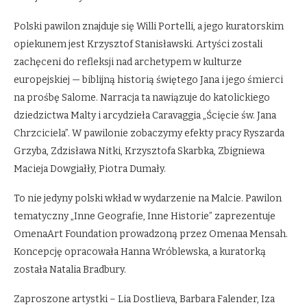
Polski pawilon znajduje się Willi Portelli, a jego kuratorskim
opiekunem jest Krzysztof Stanisławski. Artyści zostali
zachęceni do refleksji nad archetypem w kulturze
europejskiej — biblijną historią świętego Jana i jego śmierci
na prośbę Salome. Narracja ta nawiązuje do katolickiego
dziedzictwa Malty i arcydzieła Caravaggia „Ścięcie św. Jana
Chrzciciela”. W pawilonie zobaczymy efekty pracy Ryszarda
Grzyba, Zdzisława Nitki, Krzysztofa Skarbka, Zbigniewa
Macieja Dowgiałły, Piotra Dumały.
To nie jedyny polski wkład w wydarzenie na Malcie. Pawilon
tematyczny „Inne Geografie, Inne Historie” zaprezentuje
OmenaArt Foundation prowadzoną przez Omenaa Mensah.
Koncepcję opracowała Hanna Wróblewska, a kuratorką
została Natalia Bradbury.
Zaproszone artystki – Lia Dostlieva, Barbara Falender, Iza