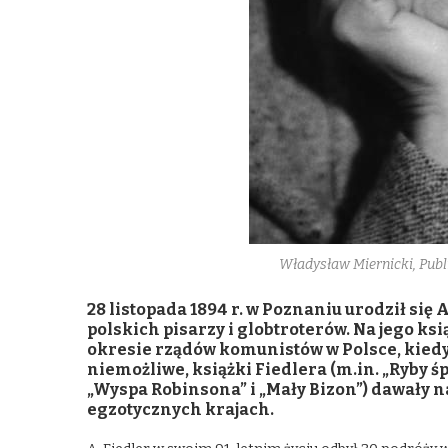
Władysław Miernicki, Pub
28 listopada 1894 r. w Poznaniu urodził się
polskich pisarzy i globtroterów. Na jego k
okresie rządów komunistów w Polsce, kiedy
niemożliwe, książki Fiedlera (m.in. „Ryby ś
„Wyspa Robinsona” i „Mały Bizon”) dawały 
egzotycznych krajach.