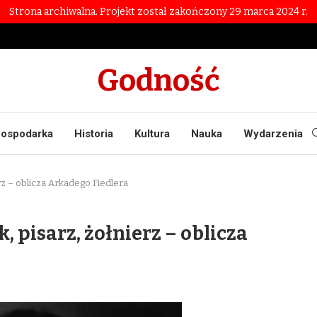
Strona archiwalna. Projekt został zakończony 29 marca 2024 r.
Godność
ospodarka
Historia
Kultura
Nauka
Wydarzenia
rz – oblicza Arkadego Fiedlera
, pisarz, żołnierz – oblicza