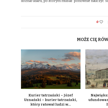
doznał udaru, po którym musiał ponownie nauczyć się
0
MOŻE CIĘ RÓ
Kurier tatrzański – Józef
Największ
Uznański – kurier tatrzański,
ufundowan
który ratował ludzi w...