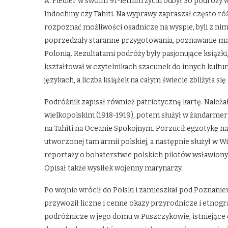
A. Fiedler w swoim 91-letnim życiu odbył 30 podróży w t
Indochiny czy Tahiti. Na wyprawy zapraszał często r
rozpoznać możliwości osadnicze na wyspie, byli z nim
poprzedzały staranne przygotowania, poznawanie ma
Polonią. Rezultatami podróży były pasjonujące książki
kształtował w czytelnikach szacunek do innych kultur 
językach, a liczba książek na całym świecie zbliżyła się
Podróżnik zapisał również patriotyczną kartę. Należa
wielkopolskim (1918-1919), potem służył w żandarmerii
na Tahiti na Oceanie Spokojnym. Porzucił egzotykę na 
utworzonej tam armii polskiej, a następnie służył w Wi
reportaży o bohaterstwie polskich pilotów wsławionyc
Opisał także wysiłek wojenny marynarzy.
Po wojnie wrócił do Polski i zamieszkał pod Poznani
przywoził liczne i cenne okazy przyrodnicze i etnog
podróżnicze w jego domu w Puszczykowie, istniejące do