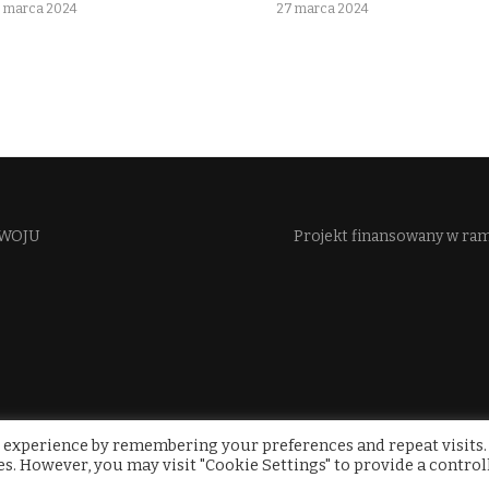
 marca 2024
27 marca 2024
WOJU​
Projekt finansowany w ra
 experience by remembering your preferences and repeat visits.
ies. However, you may visit "Cookie Settings" to provide a control