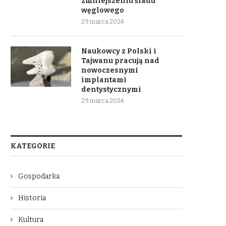
zmniejszeniu śladu
węglowego
29 marca 2024
Naukowcy z Polski i
Tajwanu pracują nad
nowoczesnymi
implantami
dentystycznymi
29 marca 2024
KATEGORIE
Gospodarka
Historia
Kultura