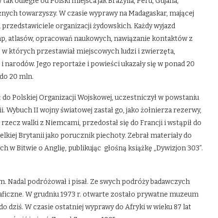
ak odległe od Polski miejsca jak Brazylia, Peru, Gujana,
óżnych towarzyszy. W czasie wyprawy na Madagaskar, mającej
 przedstawiciele organizacji żydowskich. Każdy wyjazd
p, atlasów, opracowań naukowych, nawiązanie kontaktów z
, w których przestawiał miejscowych ludzi i zwierzęta,
i narodów. Jego reportaże i powieści ukazały się w ponad 20
 do 20 mln.
ł do Polskiej Organizacji Wojskowej, uczestniczył w powstaniu
. Wybuch II wojny światowej zastał go, jako żołnierza rezerwy,
rzecz walki z Niemcami, przedostał się do Francji i wstąpił do
elkiej Brytanii jako porucznik piechoty. Zebrał materiały do
h w Bitwie o Anglię, publikując głośną książkę „Dywizjon 303”.
em. Nadal podróżował i pisał. Ze swych podróży badawczych
raficzne. W grudniu 1973 r. otwarte zostało prywatne muzeum
 dziś. W czasie ostatniej wyprawy do Afryki w wieku 87 lat