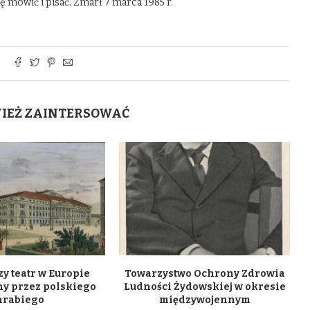
 mówić i pisać. Zmarł 7 marca 1985 r.
WIEŻ ZAINTERSOWAĆ
y teatr w Europie
Towarzystwo Ochrony Zdrowia
y przez polskiego
Ludności Żydowskiej w okresie
hrabiego
międzywojennym