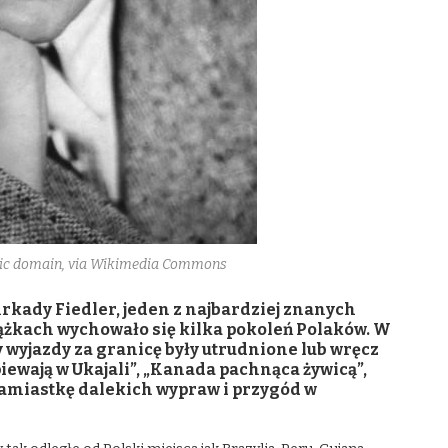
lic domain, via Wikimedia Commons
 Arkady Fiedler, jeden z najbardziej znanych
siążkach wychowało się kilka pokoleń Polaków. W
 wyjazdy za granicę były utrudnione lub wręcz
piewają w Ukajali”, „Kanada pachnąca żywicą”,
namiastkę dalekich wypraw i przygód w