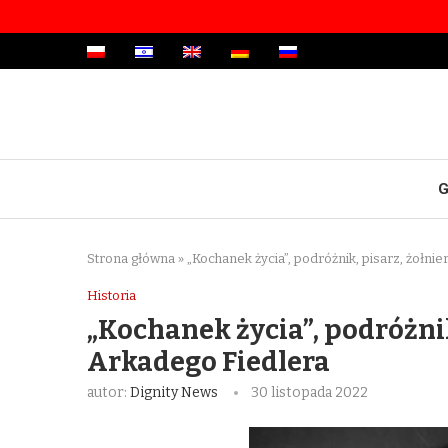
G
Strona główna
»
„Kochanek życia”, podróżnik, pisarz, żołnie
Historia
„Kochanek życia”, podróżnik
Arkadego Fiedlera
autor:
Dignity News
30 listopada 2022