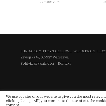
29 marca 2024
28
FUNDACJA MIĘDZYNARODOWEJ WSPÓŁPRACY I ROZ
Zawojska 47, 02-927 Warszawa
Polityka prywatności
|
Kontakt
We use cookies on our website to give you the most relevant
clicking “Accept All”, you consent to the use of ALL the cook
consent.