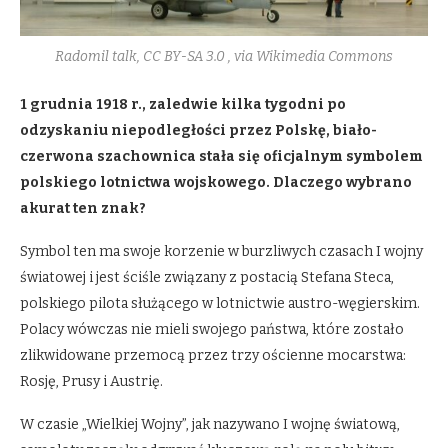
Radomil talk, CC BY-SA 3.0
, via Wikimedia Commons
1 grudnia 1918 r., zaledwie kilka tygodni po
odzyskaniu niepodległości przez Polskę, biało-
czerwona szachownica stała się oficjalnym symbolem
polskiego lotnictwa wojskowego.
Dlaczego wybrano
akurat ten znak?
Symbol ten ma swoje korzenie w burzliwych czasach I wojny
światowej i jest ściśle związany z postacią Stefana Steca,
polskiego pilota służącego w lotnictwie austro-węgierskim.
Polacy wówczas nie mieli swojego państwa, które zostało
zlikwidowane przemocą przez trzy ościenne mocarstwa:
Rosję, Prusy i Austrię.
W czasie „Wielkiej Wojny”, jak nazywano I wojnę światową,