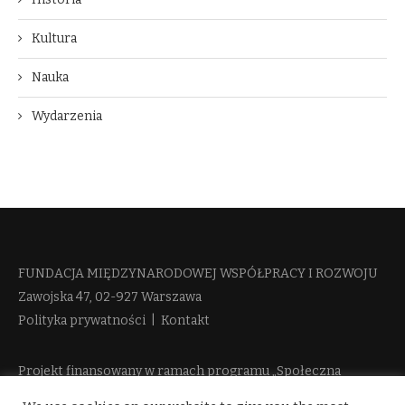
Kultura
Nauka
Wydarzenia
FUNDACJA MIĘDZYNARODOWEJ WSPÓŁPRACY I ROZWOJU​
Zawojska 47, 02-927 Warszawa
Polityka prywatności
|
Kontakt
Projekt finansowany w ramach programu „Społeczna
Odpowiedzialność Nauki 2” Ministerstwa Edukacji i Nauki