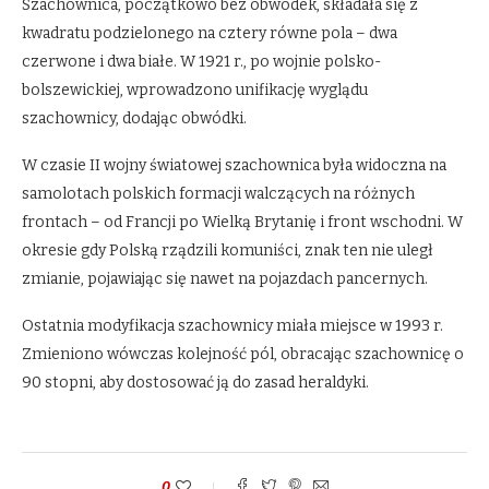
Szachownica, początkowo bez obwódek, składała się z
kwadratu podzielonego na cztery równe pola – dwa
czerwone i dwa białe. W 1921 r., po wojnie polsko-
bolszewickiej, wprowadzono unifikację wyglądu
szachownicy, dodając obwódki.
W czasie II wojny światowej szachownica była widoczna na
samolotach polskich formacji walczących na różnych
frontach – od Francji po Wielką Brytanię i front wschodni. W
okresie gdy Polską rządzili komuniści, znak ten nie uległ
zmianie, pojawiając się nawet na pojazdach pancernych.
Ostatnia modyfikacja szachownicy miała miejsce w 1993 r.
Zmieniono wówczas kolejność pól, obracając szachownicę o
90 stopni, aby dostosować ją do zasad heraldyki.
0