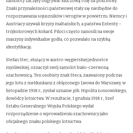
samoloty zaczęły odgrywać kluczową rolę na polu bitwy.
Znaki przynależności państwowej stały się niezbędne do
rozpoznawania sojuszników i wrogów w powietrzu. Niemcy i
Austriacy używali krzyży maltańskich, a państwa Ententy –
trójkolorowych kokard. Piloci często nanosili na swoje
maszyny indywidualne godła, co pozwalało na szybką
identyfikację.
Stefan Stec, służący w austro-węgierskiej jednostce
myśliwskiej, oznaczył swój samolot biało-czerwoną
szachownicą. Ten osobisty znak Steca, zauważony podczas
jego lotu z meldunkami z oblężonego Lwowa do Warszawy, w
listopadzie 1918 r., zyskał uznanie płk. Hipolita Łossowskiego,
dowódcy lotnictwa. W rezultacie, 1 grudnia 1918 r., Szef
Sztabu Generalnego Wojska Polskiego wydał
rozporządzenie o wprowadzeniu szachownicy jako
oficjalnego znaku polskiego lotnictwa.