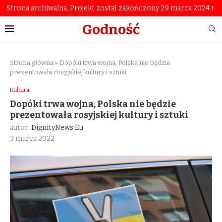
Strona archiwalna. Projekt został zakończony 29 marca 2024 r.
Godność
Strona główna
»
Dopóki trwa wojna, Polska nie będzie
prezentowała rosyjskiej kultury i sztuki
Kultura
Dopóki trwa wojna, Polska nie będzie
prezentowała rosyjskiej kultury i sztuki
autor:
DignityNews.eu
3 marca 2022