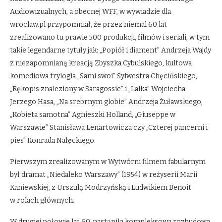
Audiowizualnych, a obecnej WFF, w wywiadzie dla
wroclaw.pl przypomniał, że przez niemal 60 lat
zrealizowano tu prawie 500 produkcji, filmów i seriali, w tym
takie legendarne tytuły jak: „Popiół i diament” Andrzeja Wajdy
z niezapomnianą kreacją Zbyszka Cybulskiego, kultowa
komediowa trylogia „Sami swoi” Sylwestra Chęcińskiego,
„Rękopis znaleziony w Saragossie” i „Lalka” Wojciecha
Jerzego Hasa, „Na srebrnym globie” Andrzeja Żuławskiego,
„Kobieta samotna” Agnieszki Holland, „Giuseppe w
Warszawie” Stanisława Lenartowicza czy „Czterej pancerni i
pies” Konrada Nałęckiego.
Pierwszym zrealizowanym w Wytwórni filmem fabularnym
był dramat „Niedaleko Warszawy” (1954) w reżyserii Marii
Kaniewskiej, z Urszulą Modrzyńską i Ludwikiem Benoit
w rolach głównych.
W drugiej połowie lat 60. nastąpiła kompleksowa rozbudowa