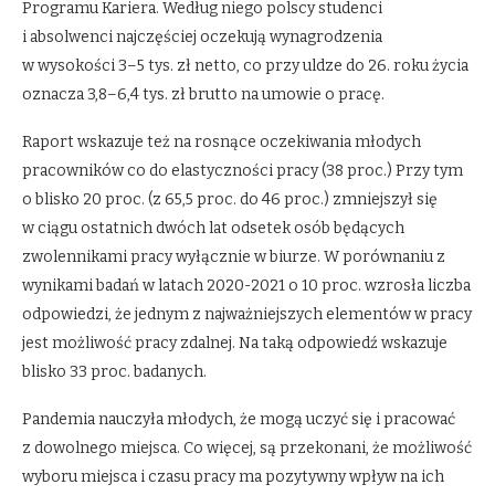
Programu Kariera. Według niego polscy studenci
i absolwenci najczęściej oczekują wynagrodzenia
w wysokości 3–5 tys. zł netto, co przy uldze do 26. roku życia
oznacza 3,8–6,4 tys. zł brutto na umowie o pracę.
Raport wskazuje też na rosnące oczekiwania młodych
pracowników co do elastyczności pracy (38 proc.) Przy tym
o blisko 20 proc. (z 65,5 proc. do 46 proc.) zmniejszył się
w ciągu ostatnich dwóch lat odsetek osób będących
zwolennikami pracy wyłącznie w biurze. W porównaniu z
wynikami badań w latach 2020-2021 o 10 proc. wzrosła liczba
odpowiedzi, że jednym z najważniejszych elementów w pracy
jest możliwość pracy zdalnej. Na taką odpowiedź wskazuje
blisko 33 proc. badanych.
Pandemia nauczyła młodych, że mogą uczyć się i pracować
z dowolnego miejsca. Co więcej, są przekonani, że możliwość
wyboru miejsca i czasu pracy ma pozytywny wpływ na ich