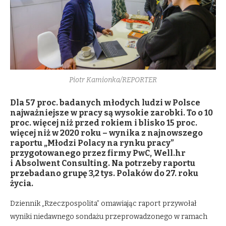
Piotr Kamionka/REPORTER
Dla 57 proc. badanych młodych ludzi w Polsce
najważniejsze w pracy są wysokie zarobki. To o 10
proc. więcej niż przed rokiem i blisko 15 proc.
więcej niż w 2020 roku – wynika z najnowszego
raportu „Młodzi Polacy na rynku pracy”
przygotowanego przez firmy PwC, Well.hr
i Absolwent Consulting. Na potrzeby raportu
przebadano grupę 3,2 tys. Polaków do 27. roku
życia.
Dziennik „Rzeczpospolita” omawiając raport przywołał
wyniki niedawnego sondażu przeprowadzonego w ramach