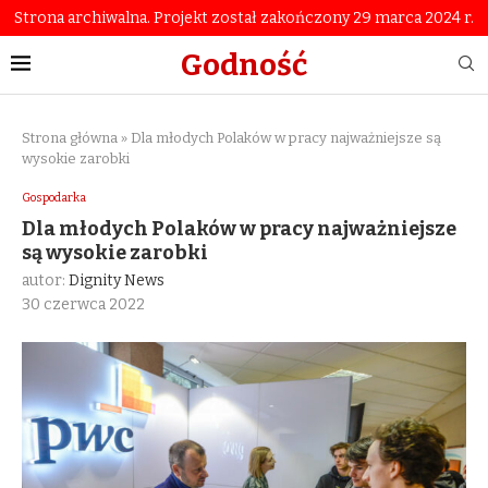
Strona archiwalna. Projekt został zakończony 29 marca 2024 r.
Godność
Strona główna
»
Dla młodych Polaków w pracy najważniejsze są
wysokie zarobki
Gospodarka
Dla młodych Polaków w pracy najważniejsze
są wysokie zarobki
autor:
Dignity News
30 czerwca 2022