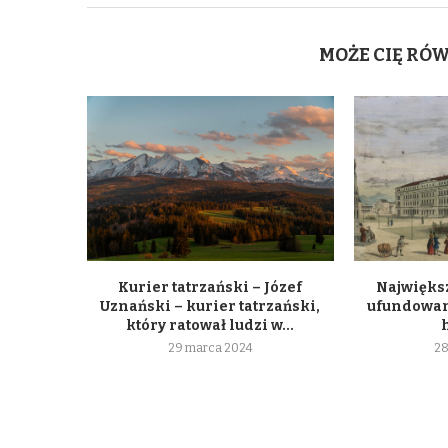
MOŻE CIĘ RÓ
Kurier tatrzański – Józef
Największ
Uznański – kurier tatrzański,
ufundowan
który ratował ludzi w...
29 marca 2024
28