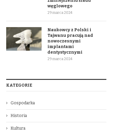
zmniejszeniu śladu
węglowego
29 marca 2024
Naukowcy z Polski i
Tajwanu pracują nad
nowoczesnymi
implantami
dentystycznymi
29 marca 2024
KATEGORIE
Gospodarka
Historia
Kultura