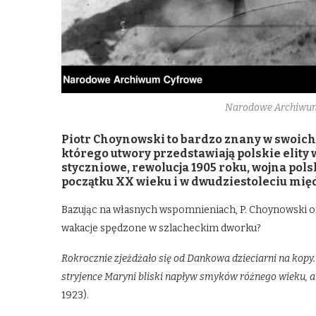
Narodowe Archiwum
Piotr Choynowski to bardzo znany w swoich
którego utwory przedstawiają polskie elit
styczniowe, rewolucja 1905 roku, wojna pol
początku XX wieku i w dwudziestoleciu mi
Bazując na własnych wspomnieniach, P. Choynowski opi
wakacje spędzone w szlacheckim dworku?
Rokrocznie zjeżdżało się od Dankowa dzieciarni na kopy
stryjence Maryni bliski napływ smyków różnego wieku, a
1923).