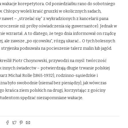
na wakacje korepetytora. Od poniedziałku rano do sobotniego
. Chłopcy woleli kraść gruszki w okolicznych sadach,
y nawet – „strzelać się” z wykradzionych z kancelarii pana
roczenie niż próby oświadczenia się guwernantce). Jednak w
e wzrastał. A to dlatego, że tego dnia informował on rządcę
niej, ale zawsze „po ojcowsku”, rózgą ukarać… O tych bolesnych
stryjenka podsuwała na pocieszenie talerz malin lub jagód.
kreślił Piotr Choynowski, przywodzi na myśl twórczość
innych świadectw – potwierdzają długie trwanie polskiej
karz Michał Rolle (1865-1932), rodzinno-sąsiedzkie i
żna było swobodnie (niemal bez pieniędzy), jak wówczas
 krańca ziem polskich na drugi, korzystając z gościny
 studentom spędzać niezapomniane wakacje.