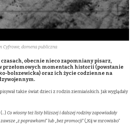
 Cyfrowe, domena publiczna
 czasach, obecnie nieco zapomniany pisarz,
y w przełomowych momentach historii (powstanie
sko-bolszewicka) oraz ich życie codzienne na
ędzywojennym.
sywał także świat dzieci z rodzin ziemiańskich. Jak wyglądały
.
(…)
Co wiosny też listy bliższej i dalszej rodziny zapowiadały
 zawsze „z poprawkami” lub „bez promocji”
(„Kij w mrowisko”