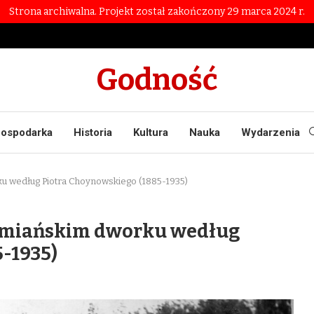
Strona archiwalna. Projekt został zakończony 29 marca 2024 r.
Godność
ospodarka
Historia
Kultura
Nauka
Wydarzenia
rku według Piotra Choynowskiego (1885-1935)
ziemiańskim dworku według
-1935)