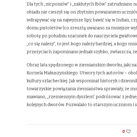
Dla tych „nicponiów” i „zakłutych łbów” zatrudniano 
obiadu nie cieszył się on zbytnim poważaniem uczniów
wdrapywać się na najwyższe lipy, bawić się w Indian, cz
domu pistoletów (co zresztą uważano za mniejsze wyk
sobotę po południu szacunek do nauczyciela gwałtowni
„co się należy”, to jest kogo należy bardziej, a kogo m
przeżyciach zapominano jednak szybko, zwłaszcza, że 
Obraz lata spędzonego w ziemiańskim dworku, jaki na
Kornela Makuszyńskiego. Utwory tych autorów – obok 
kultury szlacheckiej. Jak wspominał historyk i dzienni
towarzyskie powiązania ziemiaństwa sprawiały, że mo
mawiano, „rzemiennym dyszlem” podróżować z jednego
kolejnych dworów. Pozwalało to starszym uczniom i
0