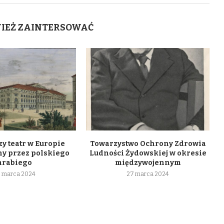
WIEŻ ZAINTERSOWAĆ
y teatr w Europie
Towarzystwo Ochrony Zdrowia
y przez polskiego
Ludności Żydowskiej w okresie
hrabiego
międzywojennym
 marca 2024
27 marca 2024