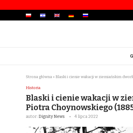
G
Strona główna
»
Blaski i cienie wakacji w ziemiańskim dwo
Historia
Blaski i cienie wakacji w 
Piotra Choynowskiego (1885
autor:
Dignity News
4 lipca 2022