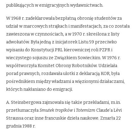
publikujących w emigracyjnych wydawnictwach.
W 1968 r. zadeklarowała bezpłatną obronię studentów za
udział w marcowych strajkach i manifestacjach, za co została
zawieszona w czynnościach, a w 1970 r. skreślona z listy
adwokatów. Była jedną z inicjatorek Listu 59 przeciwko
wpisaniu do Konstytucji PRL kierowniczej roli PZPR i
wieczystego sojuszu ze Związkiem Sowieckim. W 1976 r.
współtworzyła Komitet Obrony Robotników. Udzielała
porad prawnych, rozdawała ulotki z deklaracją KOR, była
pośrednikiem między władzami a więzionymi działaczami,
których nakłaniano do emigracji.
A. Steinsbergowa zajmowała się także przekładami, m.in.
przetłumaczyła
Smutek tropików
i
Totemizm
Claude’a Lévi
Straussa oraz inne francuskie dzieła naukowe. Zmarła 22
grudnia 1988 r.