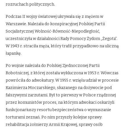
rozruchach politycznych.
Podczas II wojny światowej ukrywała się z mężem w
Warszawie. Należała do konspiracyjnej Polskiej Partii
Socjalistycznej Wolność-Równość-Niepodległość,
uczestniczyła w działalności Rady Pomocy Żydom „Żegota”.
W 1943 r. straciła męża, który trafił przypadkowo na uliczną
łapankę.
Po wojnie należała do Polskiej Zjednoczonej Partii
Robotniczej, z której została wykluczona w 1953 r. Wówczas
powróciła do adwokatury. W 1955 r. wzięła udział w procesie
Kazimierza Moczarskiego, skazanego na dożywocie pod
fałszywymi zarzutami. Był to pierwszy w Polsce rządzonej
przez komunistów proces, na którym adwokaci oskarżyli
funkcjonariuszy resortu bezpieczeństwa o wymuszanie
torturami zeznań. Po nim przyszły kolejne sprawy:
rehabilitacja żołnierzy Armii Krajowej, sprawy osób