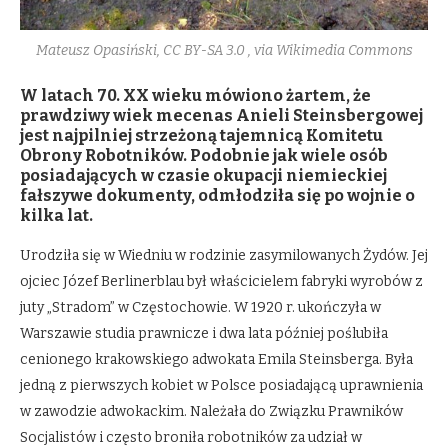
Mateusz Opasiński, CC BY-SA 3.0
, via Wikimedia Commons
W latach 70. XX wieku mówiono żartem, że
prawdziwy wiek mecenas Anieli Steinsbergowej
jest najpilniej strzeżoną tajemnicą Komitetu
Obrony Robotników. Podobnie jak wiele osób
posiadających w czasie okupacji niemieckiej
fałszywe dokumenty, odmłodziła się po wojnie o
kilka lat.
Urodziła się w Wiedniu w rodzinie zasymilowanych Żydów. Jej
ojciec Józef Berlinerblau był właścicielem fabryki wyrobów z
juty „Stradom” w Częstochowie. W 1920 r. ukończyła w
Warszawie studia prawnicze i dwa lata później poślubiła
cenionego krakowskiego adwokata Emila Steinsberga. Była
jedną z pierwszych kobiet w Polsce posiadającą uprawnienia
w zawodzie adwokackim. Należała do Związku Prawników
Socjalistów i często broniła robotników za udział w