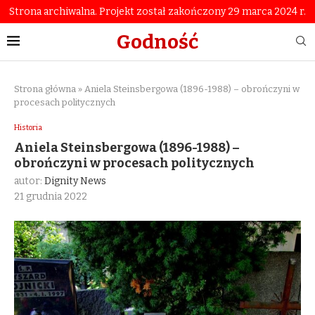
Strona archiwalna. Projekt został zakończony 29 marca 2024 r.
Godność
Strona główna
»
Aniela Steinsbergowa (1896-1988) – obrończyni w
procesach politycznych
Historia
Aniela Steinsbergowa (1896-1988) –
obrończyni w procesach politycznych
autor:
Dignity News
21 grudnia 2022