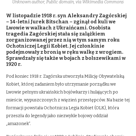
Unknown author, Public domain, via Wikimedia Commons
W listopadzie 1918 r. syn Aleksandry Zagórskiej
– 14-letni Jurek Bitschan – zginął od kuli we
Lwowie w walkach z Ukraińcami. Osobista
tragedia Zagórskiej stała się zalążkiem
zorganizowanej przez nią w tym samym roku
Ochotniczej Legii Kobiet. Jej członkinie
podejmowały z bronią w ręku walkę z wrogiem.
Sprawdzały się także w bojach z bolszewikami w
1920 r.
Pod koniec 1918 r. Zagórska utworzyła Milicję Obywatelską
Kobiet, której zadaniem było utrzymanie porządku we
Lwowie pełnym ukraińskich bojówkarzy i hulających po
mieście, wypuszczonych z więzień przestępców. Na bazie tej
formacji powstała Ochotnicza Legia Kobiet (OLK), która
przeszła do legendy jako niezwykle bojowy oddział
„amazonek”.