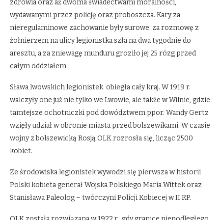
zdrowia oraz aż dwoma świadectwami moralności,
wydawanymi przez policję oraz proboszcza. Kary za
nieregulaminowe zachowanie były surowe: za rozmowę z
żołnierzem na ulicy legionistka szła na dwa tygodnie do
aresztu, a za zniewagę munduru groziło jej 25 rózg przed
całym oddziałem.
Sława lwowskich legionistek obiegła cały kraj. W 1919 r.
walczyły one już nie tylko we Lwowie, ale także w Wilnie, gdzie
tamtejsze ochotniczki pod dowództwem ppor. Wandy Gertz
wzięły udział w obronie miasta przed bolszewikami. W czasie
wojny z bolszewicką Rosją OLK rozrosła się, licząc 2500
kobiet.
Ze środowiska legionistek wywodzi się pierwsza w historii
Polski kobieta generał Wojska Polskiego Maria Wittek oraz
Stanisława Paleolog – twórczyni Policji Kobiecej w II RP.
OLK została rozwiązana w 1922 r., gdy granice niepodległego