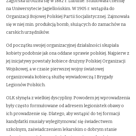
Zagórska urodziła się w 1882 r. Lublinie. Studiowała chemię
na Uniwersytecie Jagiellońskim. W 1905 r. wstąpiła do
Organizacji Bojowej Polskiej Partii Socjalistycznej. Zajmowała
się w niej min. produkcją bomb, służących do zamachów na
carskich urzędników.
Od początku swojej organizacyjnej działalności skupiała
kobiety podobnie jak ona oddane sprawie polskiej. Najpierw z
jej inicjatywy powstały kobiece drużyny Polskiej Organizacji
Wojskowej, a w czasie pierwszej wojny światowej
organizowała kobiecą służbę wywiadowczą I Brygady
Legionów Polskich.
OLK słynęła z wielkiej dyscypliny. Powodem jej wprowadzenia
były często formułowane od adresem legionistek obawy o
ich prowadzenie się. Dlatego, aby wstąpić do tej formacji
kandydatki musiały wylegitymować się świadectwem
szkolnym, zaświadczeniem lekarskim o dobrym stanie