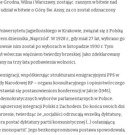
e Grodna, Wilna i Warszawy, zostając rannym w bitwie nad
 udział w bitwie o Górę Św. Anny, za co został odznaczony
niwersytetu Jagiellońskiego w Krakowie, związał się z Polską
em dziennika „Naprzód”. W 1928 r., gdy miał 27 lat, wybrano go
ownie nim został po wyborach w listopadzie 1930 r. Tym
był wówczas więźniem twierdzy brzeskiej. Jako zdeklarowany
ny na trzy lata pozbawienia wolności.
 emigracji, współkierując strukturami emigracyjnymi PPS w
Rady Narodowej RP – organu konsultacyjnego i opiniotwórczego
stawiał się postanowieniom konferencji w Jałcie (1945),
, demokratycznych wyborów parlamentarnych w Polsce.
najszerszej integracji Polski z Zachodem. Do końca swoich dni
enie, twierdząc że „socjaliści odrzucają wszelką dyktaturę,
ra postać dyktatury partii komunistycznej (…) osłaniającą
dzę monopartii”. Jego bezkompromisowa postawa spowodowała,