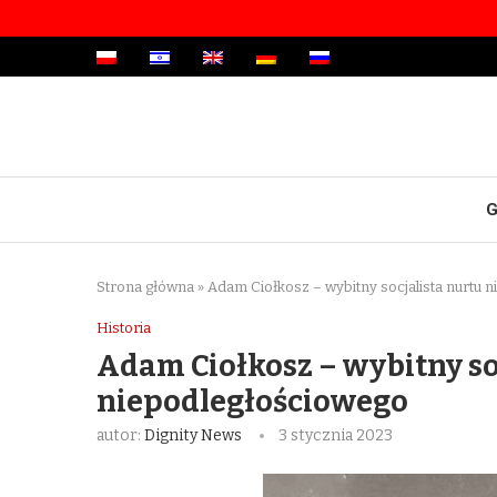
G
Strona główna
»
Adam Ciołkosz – wybitny socjalista nurtu 
Historia
Adam Ciołkosz – wybitny so
niepodległościowego
autor:
Dignity News
3 stycznia 2023