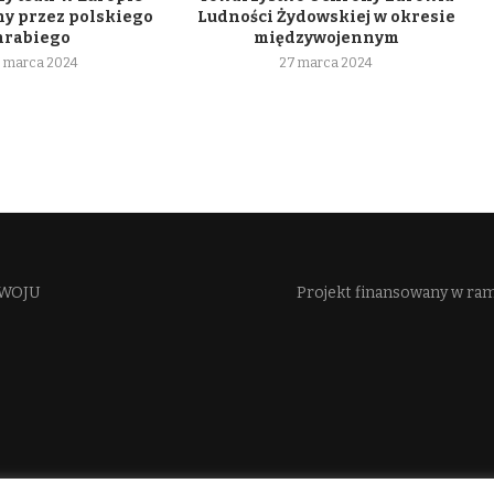
y przez polskiego
Ludności Żydowskiej w okresie
hrabiego
międzywojennym
 marca 2024
27 marca 2024
WOJU​
Projekt finansowany w ra