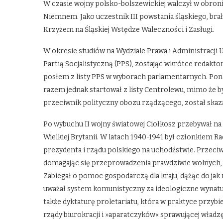
W czasie wojny polsko-bolszewickiej walczył w obroni
Niemnem. Jako uczestnik III powstania śląskiego, brał
Krzyżem na Śląskiej Wstędze Waleczności i Zasługi.
W okresie studiów na Wydziale Prawa i Administracji U
Partią Socjalistyczną (PPS), zostając wkrótce redaktor
posłem z listy PPS w wyborach parlamentarnych. Pon
razem jednak startował z listy Centrolewu, mimo że 
przeciwnik polityczny obozu rządzącego, został skaza
Po wybuchu II wojny światowej Ciołkosz przebywał na
Wielkiej Brytanii. W latach 1940-1941 był członkiem 
prezydenta i rządu polskiego na uchodźstwie. Przeciw
domagając się przeprowadzenia prawdziwie wolnych
Zabiegał o pomoc gospodarczą dla kraju, dążąc do jak 
uważał system komunistyczny za ideologiczne wynaturz
także dyktaturę proletariatu, która w praktyce przybie
rządy biurokracji i »aparatczyków« sprawującej wła