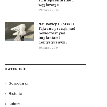
zmniejszeniu śladu
węglowego
29 marca 2024
Naukowcy z Polski i
Tajwanu pracują nad
nowoczesnymi
implantami
dentystycznymi
29 marca 2024
KATEGORIE
Gospodarka
Historia
Kultura