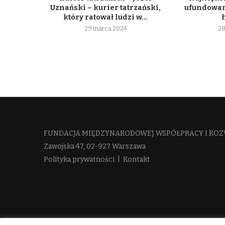
Uznański – kurier tatrzański,
ufundowan
który ratował ludzi w...
29 marca 2024
28
FUNDACJA MIĘDZYNARODOWEJ WSPÓŁPRACY I ROZ
Zawojska 47, 02-927 Warszawa
Polityka prywatności
|
Kontakt