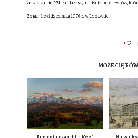
że w okresie PRL znalazł się na liście publicystów, kt
Zmarł 1 października 1978 r. w Londynie.
1
MOŻE CIĘ RÓ
Kurier tatrzański – Józef
Największ