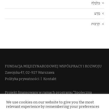
כַּלְכָּלָה
מַדָע
תַרְבּוּת
FUNDACJA MIĘDZYNARODOWEJ WSPÓŁPRACY I ROZWOJU​
Zawojska 47, 02-927 Warszawa
Polityka prywatności
|
Kontakt
Projekt finansowany w ramach programu "Społeczna
Odpowiedzialność Nauki 2" Ministerstwa Edukacji i Nauki
We use cookies on our website to give you the most
więcej informacji
relevant experience by remembering your preferences