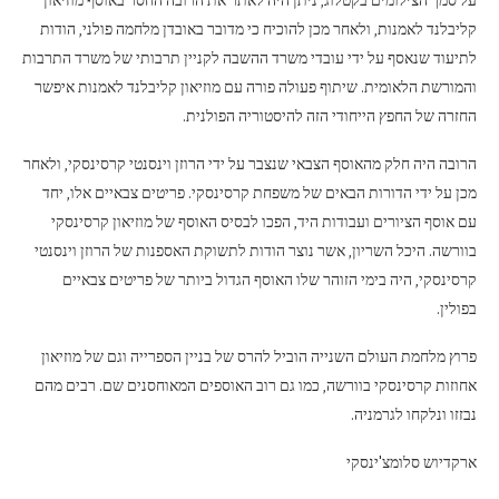
על סמך הצילומים בקטלוג, ניתן היה לאתר את הרובה החסר באוסף מוזיאון
קליבלנד לאמנות, ולאחר מכן להוכיח כי מדובר באובדן מלחמה פולני, הודות
לתיעוד שנאסף על ידי עובדי משרד ההשבה לקניין תרבותי של משרד התרבות
והמורשת הלאומית. שיתוף פעולה פורה עם מוזיאון קליבלנד לאמנות איפשר
החזרה של החפץ הייחודי הזה להיסטוריה הפולנית.
הרובה היה חלק מהאוסף הצבאי שנצבר על ידי הרוזן וינסנטי קרסינסקי, ולאחר
מכן על ידי הדורות הבאים של משפחת קרסינסקי. פריטים צבאיים אלו, יחד
עם אוסף הציורים ועבודות היד, הפכו לבסיס האוסף של מוזיאון קרסינסקי
בוורשה. היכל השריון, אשר נוצר הודות לתשוקת האספנות של הרוזן וינסנטי
קרסינסקי, היה בימי הזוהר שלו האוסף הגדול ביותר של פריטים צבאיים
בפולין.
פרוץ מלחמת העולם השנייה הוביל להרס של בניין הספרייה וגם של מוזיאון
אחוזות קרסינסקי בוורשה, כמו גם רוב האוספים המאוחסנים שם. רבים מהם
נבזזו ונלקחו לגרמניה.
ארקדיוש סלומצ'ינסקי