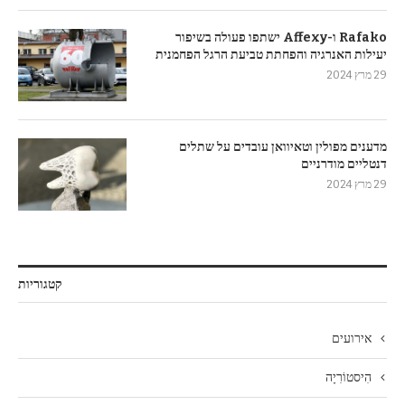
Rafako ו-Affexy ישתפו פעולה בשיפור
יעילות האנרגיה והפחתת טביעת הרגל הפחמנית
29 מרץ 2024
מדענים מפולין וטאיוואן עובדים על שתלים
דנטליים מודרניים
29 מרץ 2024
קטגוריות
אירועים
הִיסטוֹרִיָה