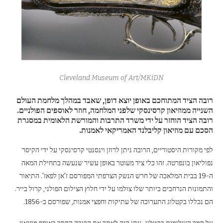
Cleveland Museum of Art/MKiDN
רובה הציד המתוחכם באופן יוצא דופן, שאבד במהלך מלחמת העולם
השנייה ממוזיאון קרסינסקי שלפני המלחמה, חוזר לאוספים הפולניים.
רובה הציד הוחזר על ידי משרד התרבות והמורשת הלאומית במסגרת
הסכם עם מוזיאון קליבלנד האמריקאי לאמנות.
לפי מקורות היסטוריים, הרובה ניתן לרוזן וינסנטי קרסינסקי על ידי הקיסר
נפוליאון בונפרטה. זהו כלי ציד מעוטר באופן עשיר שנעשה בתחילת המאה
ה-19 בבית המלאכה של חרש הנשק הצרפתי המפורסם ז'אן לפאז'. התיאור
והתמונות הנרחבים ביותר שלו צולמו על ידי חלוץ הצילום הפולני, קרול בייר.
הם נכללו בקטלוג התערוכה של עתיקות וחפצי אמנות, שפורסם ב-1856.