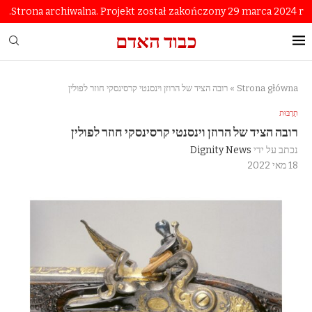
Strona archiwalna. Projekt został zakończony 29 marca 2024 r.
כבוד האדם
Strona główna
»
רובה הציד של הרוזן וינסנטי קרסינסקי חוזר לפולין
תַרְבּוּת
רובה הציד של הרוזן וינסנטי קרסינסקי חוזר לפולין
נכתב על ידי
Dignity News
18 מאי 2022