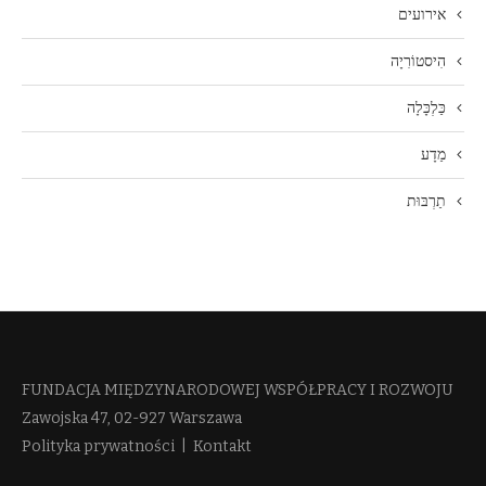
אירועים
הִיסטוֹרִיָה
כַּלְכָּלָה
מַדָע
תַרְבּוּת
FUNDACJA MIĘDZYNARODOWEJ WSPÓŁPRACY I ROZWOJU​
Zawojska 47, 02-927 Warszawa
Polityka prywatności
|
Kontakt