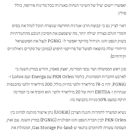
יאפשרו יישום יעיל של השינוי הנחות באנרגיה בכל מדינות אירופה, כולל
פולין.
ראוי לציין גם כי קבוצת הרב-אנרגיה החדשה שנוצרה תוכל לנהל את בסיס
חומרי הגלם בצורה יעילה יותר, מה שיצמצם את הסיכון הנובע מהתנודתיות
בשוק הנפט והגז. הגידול בהיקף יאפשר ל- PGNiG לנצל את הפוטנציאל
הייחודי שלה בהוצאה לפועל של פרויקטי חיפוש (במובן של סקרים גיאולוגיים
וקידוחים).
סגן ראש הממשלה ושר נכסי המדינה, יאצק סאסין, הודיע ​​במרץ השנה כי
לארבע החברות הממוזגות, כלומר PKN Orlen עם Energa ועם Lotos ו-
PGNiG, יהיו כ-78 מיליארד זלוטי בהיוון כולל, 200 מיליארד זלוטי בהכנסות
שנתיות ו-EBITDA רווח של 20 מיליארד זלוטי. הוא הוסיף אז כי המדינה
תיקח כמעט 50% מניות בקבוצה כזו.
נשיא המשרד לתחרות והגנת הצרכן (UOKiK) נתן אישור מותנה למיזוג בין
PKN Orlen לבין חברת הנפט והגז הפולנית (PGNiG) במרץ השנה. עם זאת,
העסקה עשויה להתקדם בתנאי ש-Gas Storage Po-land, המנהלת את