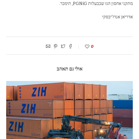
מתקני אחסון הגז שבבעלות PGNiG, תימכר.
אדריאן אנדז'יבסקי
0
אולי גם תאהב