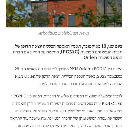
Arkadiusz Ziolek/East News
ביום שני, 10 באוקטובר, תאמץ האספה הכללית יוצאת הדופן של
חברת הנפט והגז הפולנית (PGNiG), החלטה על המיזוג עם חברת
הנפט הפולנית Orlen.
המיזוג בין PGNiG ו-PKN Orlen ממשיך לפי התוכנית שאושרה ב-28
בספטמבר 2022, כאשר האספה הכללית יוצאת הדופן של PKN Orlen
הסכימה למזג את החברה עם חברת הנפט והגז הפולנית.
לדברי הממשלה ומועצות המנהלים של שתי החברות, המיזוג בין PGNiG ו-
PKN Orlen יהיה בעל חשיבות מרכזית לפיתוח תעשיית הדלק והאנרגיה
ויחזק את הביטחון האנרגטי של פולין. הוא יגדיל את הזדמנויות ההשקעה
וישפר את עמדת המשא ומתן של החברה הממוזגת, מה שישפר עוד יותר את
ביטחון הנפט הגולמי של פולין. הסינרגיות המתקבלות כתוצאה מהמיזוג