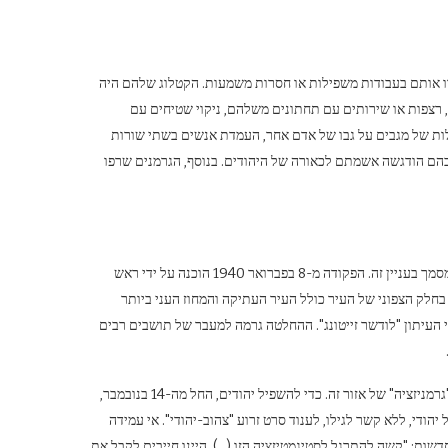
דו אותם בעבודות משפילות או חסרות משמעות. הקטלוג שלהם היה
, רצפות או שירותים עם תחתונים משלהם, ניקוי שטיחים עם
קלות של מגבים על גבו של אדם אחר, העמדת אנשים בשתי שורות
 בהם הודגשה אשמתם לכאורה של היהודים. בנוסף, הגרמנים שרפו
לאליטות יהודיות נודע על הקמת הגטו ימים ספורים לפני שהגרמנים חתמו על המסמך בעניין זה. הפקודה מ-8 בפברואר 1940 הוכנה על ידי ראש
משטרה יוהנס שפר. הוא קבע כי יהודי לודז' יעברו למחוזות המשטרה ה-5 וה-6 בחלק הצפוני של העיר כולל העיר העתיקה והמחוז העני ביותר
עיתון "לודשר זייטונג". ההחלטה גרמה למעבר של תושבים רבים
הקמת הגטו הייתה מלווה בהחלטות שהתקבלו במחוז לודז' לשעבר תחת הסלוגן "גרמניזציה" של אזור זה. כדי להשפיל יהודים, החל מה-14 בנובמבר,
יהודי, ללא קשר לגילו, לענוד סרט זרוע "צהוב-יהודי". אי עמידה
שות: "קשה להתרגל לסטיגמטיזציה הזו (…). היינו חייבים לקבל את