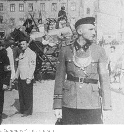
התמונה צולמה ע"י: Wikimedia Commons/נחלת הכלל