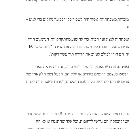
.
מזכרות משפחתיות. אסור היה לשכור כלי רכב על גלגלים כדי לנוע –
ה.
מפתחות לנציג ועד הבית. כדי להימנע מהתקהלויות, הגרמנים הורו
תחילה על 300 יישובים מחדש ביום, ולאחר מכן הגבילו אותם ל-150. אחד מהיהודים שנעקרו נזכר כיצד משפחתו עזבה את הדירה: "ביום שישי, 16
יהם. זה דרש מאמץ רב. לפי דיווחי עדים, זה היה מראה מפחיד:
 או נשאו בעצמם רהיטים בודדים או חלקיהם. הבעל נשא חלק אחד של
הודים אחרים לקחו את כלי העבודה שלהם, למרות שאסור היה לקחת
במהלך היישוב מחדש ארגנו הגרמנים פעולות טרור שמטרתן להאיץ את ריכוז היהודים בגטו. הפעולה הגדולה ביותר בוצעה ב-6 במרץ וביום שלמחרת.
טרקובסקה. הם גורשו לרחובות, וכל אלה שהתנגדו או לא היו
דדו מהכל מבלי להשאיר להם אפילו עשרה מארקים – מה שהיה נפוץ