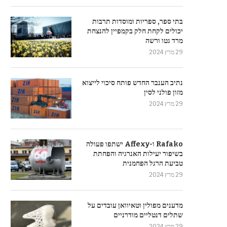
בתי ספר, ספריות ומוסדות תרבות
יכולים לקחת חלק בקמפיין להנצחת
מרד גטו ורשה
29 מרץ 2024
נתיב הענבר החדש פותח סיכוי לייצוא
מזון פולני לסין
29 מרץ 2024
Rafako ו-Affexy ישתפו פעולה
בשיפור יעילות האנרגיה והפחתת
טביעת הרגל הפחמנית
29 מרץ 2024
מדענים מפולין וטאיוואן עובדים על
שתלים דנטליים מודרניים
29 מרץ 2024