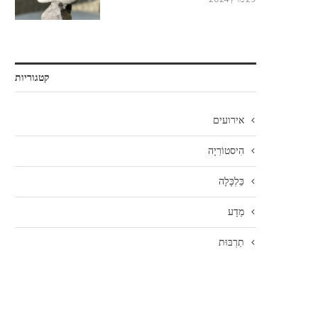
קטגוריות
אירועים
הִיסטוֹרִיָה
כַּלְכָּלָה
מַדָע
תַרְבּוּת