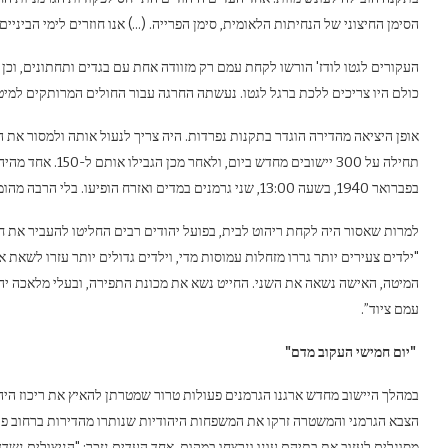
הסימן החיצוני של הנחיתות הלאומית, סימן הפרייה. (…) אנו חוזרים לימי הביניים"
העקורים לגטו לודז' הורשו לקחת עמם רק מזוודה אחת עם בגדים ותחתונים, וכן 
כולם היו צריכים ללכת ברגל לגטו. נעשתה החרגה עבור החולים המרותקים למיט
אופן היציאה מהדירה הוגדר בתקנות נפרדות. היה צריך לנעול אותה ולמסור את ה
בפברואר 1940, בשעה 13:00, שני גרמנים במדים ואזרח הופיעו. בלי הרבה מהומה, הם הורו לכולם לעזוב את הדירה תוך עשר דקות".
למרות שאסור היה לקחת ריהוט לבית, בפועל יהודים רבים החליטו להעביר את חפצ
"ילדים צעירים יותר גררו מזחלות עמוסות מדי, וילדים גדולים יותר עזרו לשאת
המיטה, האישה נשאה את השני. החייט נשא את מכונת התפירה, ובעלי מלאכה י
עמם ציוד”.
"יום חמישי העקוב מדם"
הצבא הגרמני והמשטרה זרקו את המשפחות היהודיות שנותרו מהדירות ברחוב פיו
מסוגלים לעזוב את בתיהם עונו ונרצחו במקום. אחד העדים נזכר: "הניצולים נש