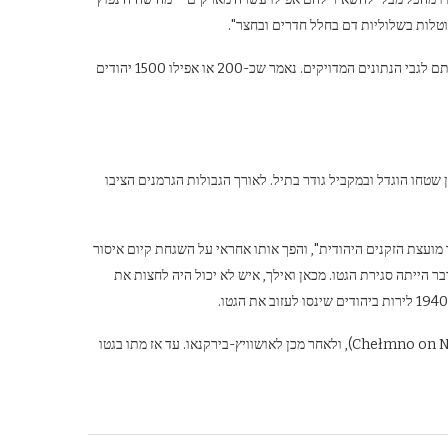
מוטלות בשלוליות דם בחלל חדרים ובחצר".
"יום חמישי העקוב מדם" נטל חיים רבים, אם כי ההיסטוריונים חלוקים כיום בדעתם לגבי הנתונים המדויקים. נאמר שכ-200 או אפילו 1500 יהודים
 שטחו הוגדל ובמקביל גודר בתיל. לאורך הגבולות הגרמנים הציבו
קי, "יו"ר מועצת הזקנים היהודית", והפך אותו אחראי על השגחת קיום איסור
ר הייתה סגירת הגטו. מכאן ואילך, איש לא יכול היה לחצות את
גטו לודז' פעל עד 1944, אז נשלחו היהודים תחילה למחנה המוות בקולמהוף (Chełmno on Ner), ולאחר מכן לאושוויץ-בירקנאו. עד אז מתו בגטו