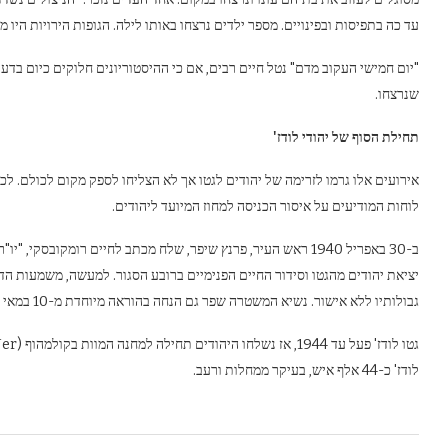
עד כה בתפיסות ובפינויים. מספר ילדים נרצחו באותו לילה. הגופות הירויות היו 
שנרצחו.
תחילת הסוף של יהודי לודז'
אירועים אלו גרמו לזרימה של יהודים לגטו אך לא הצליחו לספק מקום לכולם. לכן
לוחות המודיעים על איסור הכניסה למחוז המיועד ליהודים.
ב-30 באפריל 1940 ראש העיר, פרנץ שיפר, שלח מכתב לחיים רומקובס
יציאת יהודים מהגטו וסידור החיים הפנימיים ברובע הסגור. למעשה, משמעות הדב
גבולותיו ללא אישור. נשיא המשטרה שפר גם הנחה בהוראה מיוחדת מ-10 במאי 1940 לירות ביהודים שינסו לעזוב את הגטו.
לודז' כ-44 אלף איש, בעיקר ממחלות ורעב.