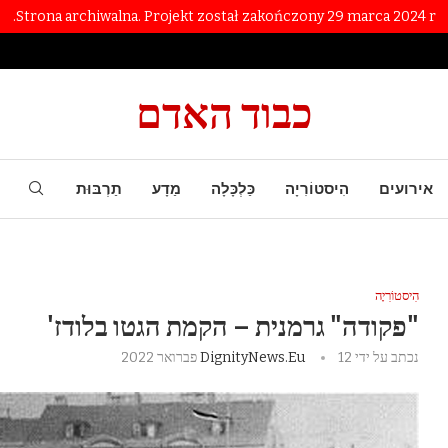
Strona archiwalna. Projekt został zakończony 29 marca 2024 r.
כבוד האדם
אירועים
הִיסטוֹרִיָה
כַּלְכָּלָה
מַדָע
תַרְבּוּת
הִיסטוֹרִיָה
"פקודה" גרמנית – הקמת הגטו בלודז'
נכתב על ידי
12 פברואר 2022
DignityNews.eu