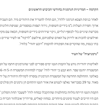
הקדמה – המדיניות הגרמנית בחודשי הכיבוש הראשונים
לאחר כניסת הצבא הגרמני ללודז', הם החלו להטריד את היהודים מיד. הם העבי
ארוך: חפירת תעלות נ"מ בידיים חשופות, גירוד רצפות במסמרים, שטיפת חלונות
מברשת שיניים בלי לכופף רגליים, ניקוי שירותים בידיים חשופות, הכאה עם מ
ואילוצים להכות או לירוק על האדם שלפניהם, אילוצם "לרקוד" או לשיר שירים
בתי כנסת, מה שהקדים את הפקודה להקמת "רובע יהודי" בלודז'.
"גרמניזציה" של העיר
ה
באלוטי. ההחלטה החדשה של המשטרה הגרמנית נמסרה לקהילה היהודית על ידי ה
מאוד. עד 29 בפברואר נאלצו לנטוש את אזור הגטו התחום הן גרמנים והן פולנים.
הם היו חייבים לענוד סימנים מיוחדים. במחוז קאליש, פרידריך אובלהור הכריח כל 
בתקנה הובילה לעונש מוות. אחד העדים היהודים התייחס לפקודות הגרמניות החד