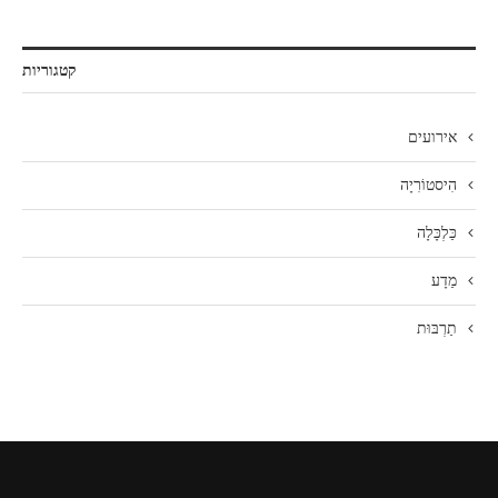
קטגוריות
אירועים
הִיסטוֹרִיָה
כַּלְכָּלָה
מַדָע
תַרְבּוּת