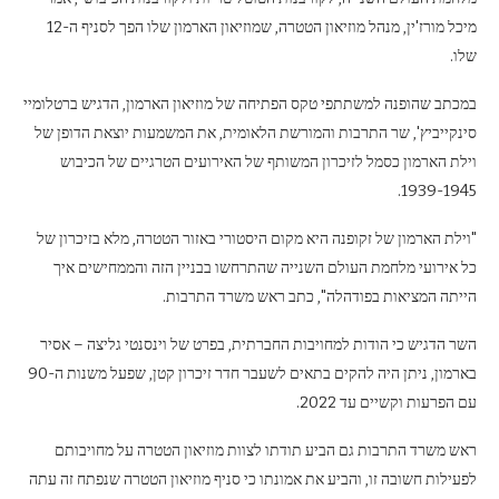
מיכל מורז'ין, מנהל מוזיאון הטטרה, שמוזיאון הארמון שלו הפך לסניף ה-12
שלו.
במכתב שהופנה למשתתפי טקס הפתיחה של מוזיאון הארמון, הדגיש ברטלומיי
סינקייביץ', שר התרבות והמורשת הלאומית, את המשמעות יוצאת הדופן של
וילת הארמון כסמל לזיכרון המשותף של האירועים הטרגיים של הכיבוש
1939-1945.
"וילת הארמון של זקופנה היא מקום היסטורי באזור הטטרה, מלא בזיכרון של
כל אירועי מלחמת העולם השנייה שהתרחשו בבניין הזה והממחישים איך
הייתה המציאות בפודהלה", כתב ראש משרד התרבות.
השר הדגיש כי הודות למחויבות החברתית, בפרט של וינסנטי גליצה – אסיר
בארמון, ניתן היה להקים בתאים לשעבר חדר זיכרון קטן, שפעל משנות ה-90
עם הפרעות וקשיים עד 2022.
ראש משרד התרבות גם הביע תודתו לצוות מוזיאון הטטרה על מחויבותם
לפעילות חשובה זו, והביע את אמונתו כי סניף מוזיאון הטטרה שנפתח זה עתה