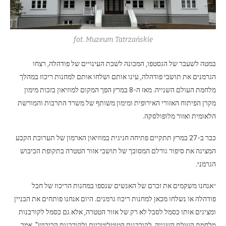
fot. Muzeum Tatrzańskie
במטה לשעבר של הגסטפו, המכונה לשכת העינויים של פודהלה, רצחו
הגרמנים את תושבי פודהלה, עינו אותם ושלחו אותם למחנות ריכוז במהלך
מלחמת העולם השנייה. מאז ה-8 במרץ הפך המקום למוזיאון בזכות מימון
מקרן הפיתוח האזורי האירופית ומימון משותף של משרד התרבות והמורשת
הלאומית ואזור מלופולסקה.
כבר ב-27 במרץ תתקיים פתיחה חגיגית במוזיאון הארמון של תערוכת הקבע
המציגה את סיפור גורלם המסובך של תושבי אזור הטטרה בתקופת הכיבוש
הגרמני.
״אנחנו משקמים את זכרם של האנשים שנספו במחנות הריכוז של חבל
פודהלה או נשלחו מכאן למחנות ריכוז גרמנים. היום אנחנו פותחים את הבניין
ומציגים אותו כסמל לסבל לא רק של אזור הטטרה, אלא גם כסמל לקורבנות
מלחמת העולם השנייה, לקורבנות הטוטליטריות ולקורבנות הכיבוש", אמר