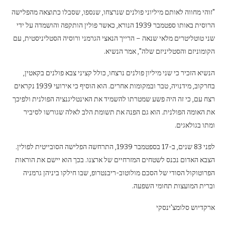
"זוהי מחווה לאותם מיליוני פולנים שנרצחו, שנספו, שסבלו כתוצאה מהפלישה
הרוסית באותו ספטמבר 1939 הנורא, כאשר פולין הותקפה והושמדה על ידי
שני טוטליטרים מלאי שנאה – הרייך הנאצי הגרמני ורוסיה הסטליניסטית, עם
הקומוניזם והסטליניזם שלה", אמר הנשיא.
הנשיא הזכיר כי שני מיליון פולנים נרצחו, כולל קציני צבא פולנים בקאטין,
בחרקוב, מידנויה, טבר ובמקומות אחרים. הוא הוסיף כי אירועי 1939 נקראים
רצח עם, כי זה היה פשע שמטרתו להשמיד את האינטליגנציה הפולנית ולפיכך
את האומה הפולנית. הוא גם הפנה את תשומת הלב לאלה שגורשו לסיביר
ומתו בגולאגים.
לפני 83 שנים, ב-17 בספטמבר 1939, התרחשה הפלישה הסובייטית לפולין.
הצבא האדום נכנס לשטחים המזרחיים של ארצנו. בכך הוא יישם את הוראות
הפרוטוקול הסודי של הסכם מולוטוב-ריבנטרופ, שבו חילקו ביניהן גרמניה
וברית המועצות תחומי השפעה.
ארקדיוש סלומצ'ינסקי