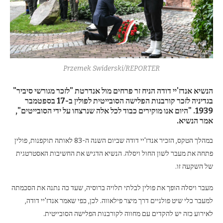
Przemek Swiderski/REPORTER
הנשיא אנדז'יי דודה הניח זר פרחים מול אנדרטת "לזכר מגורשי סיביר"
בגדיניה לזכר קורבנות הפלישה הסובייטית לפולין ב-17 בספטמבר
1939. "היום אנו מוקירים כבוד לכל אלה שנרצחו על ידי הסובייטים",
אמר הנשיא.
במהלך הטקס, הזכיר אנדז'יי דודה שביום השנה ה-83 לאותה תוקפנות, פולין
פתחה את מעבר לשון החול ויסלה. הנשיא הדגיש את החשיבות האסטרטגית
של השקעה זו.
מעבר ויסלה הופך את פולין לבלתי תלויה ברוסיה, שעד כה נתנה את הסכמתה
למעבר כלי שיט פולניים דרך מיצר פילאווה. לכן, כפי שאמר אנדז'יי דודה,
לאירוע כזה יש להקדים עם מחווה לקורבנות הפלישה הסובייטית.