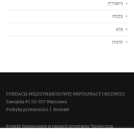
הִיסטוֹרִיָה
כַּלְכָּלָה
מַדָע
תַרְבּוּת
FUNDACJA MIĘDZYNARODOWEJ WSPÓŁPRACY I ROZWOJU​
Zawojska 47, 02-927 Warszawa
Polityka prywatności
|
Kontakt
Projekt finansowany w ramach programu "Społeczna