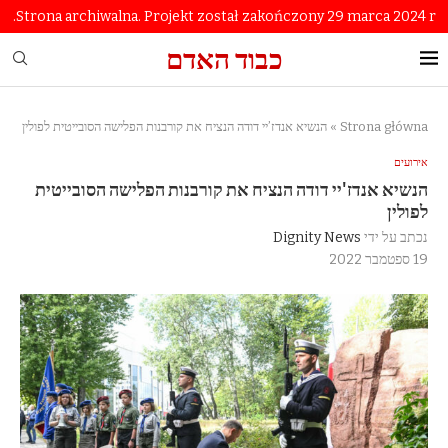
Strona archiwalna. Projekt został zakończony 29 marca 2024 r.
כבוד האדם
Strona główna
»
הנשיא אנדז’יי דודה הנציח את קורבנות הפלישה הסובייטית לפולין
אירועים
הנשיא אנדז'יי דודה הנציח את קורבנות הפלישה הסובייטית
לפולין
נכתב על ידי
Dignity News
19 ספטמבר 2022