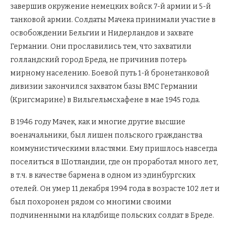
завершив окружение немецких войск 7-й армии и 5-й
танковой армии. Солдаты Мачека принимали участие в
освобождении Бельгии и Нидерландов и захвате
Германии. Они прославились тем, что захватили
голландский город Бреда, не причинив потерь
мирному населению. Боевой путь 1-й бронетанковой
дивизии закончился захватом базы ВМС Германии
(Кригсмарине) в Вильгельмсхафене в мае 1945 года.
В 1946 году Мачек, как и многие другие высшие
военачальники, был лишен польского гражданства
коммунистическими властями. Ему пришлось навсегда
поселиться в Шотландии, где он проработал много лет,
в т.ч. в качестве бармена в одном из эдинбургских
отелей. Он умер 11 декабря 1994 года в возрасте 102 лет и
был похоронен рядом со многими своими
подчиненными на кладбище польских солдат в Бреде.