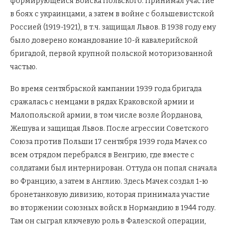
формирующейся Войска Польского. Принимал участие
в боях с украинцами, а затем в войне с большевистской
Россией (1919-1921), в т.ч. защищал Львов. В 1938 году ему
было доверено командование 10-й кавалерийской
бригадой, первой крупной польской моторизованной
частью.
Во время сентябрьской кампании 1939 года бригада
сражалась с немцами в рядах Краковской армии и
Малопольской армии, в том числе возле Йорданова,
Жешува и защищая Львов. После агрессии Советского
Союза против Польши 17 сентября 1939 года Мачек со
всем отрядом перебрался в Венгрию, где вместе с
солдатами был интернирован. Оттуда он попал сначала
во Францию, а затем в Англию. Здесь Мачек создал 1-ю
бронетанковую дивизию, которая принимала участие
во вторжении союзных войск в Нормандию в 1944 году.
Там он сыграл ключевую роль в Фалезской операции,