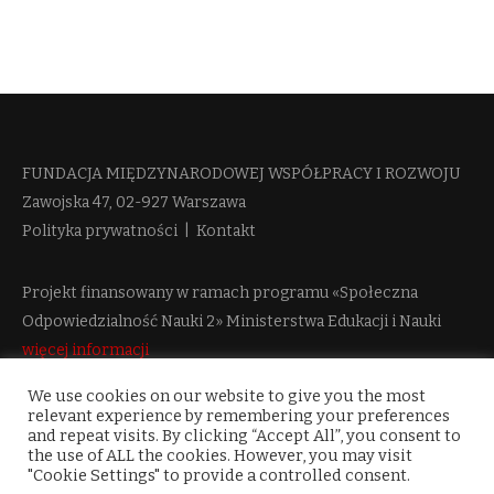
FUNDACJA MIĘDZYNARODOWEJ WSPÓŁPRACY I ROZWOJU​
Zawojska 47, 02-927 Warszawa
Polityka prywatności
|
Kontakt
Projekt finansowany w ramach programu «Społeczna
Odpowiedzialność Nauki 2» Ministerstwa Edukacji i Nauki
więcej informacji
We use cookies on our website to give you the most
relevant experience by remembering your preferences
and repeat visits. By clicking “Accept All”, you consent to
the use of ALL the cookies. However, you may visit
"Cookie Settings" to provide a controlled consent.