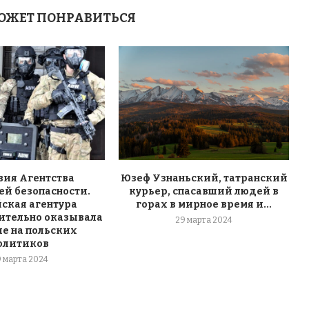
ОЖЕТ ПОНРАВИТЬСЯ
вия Агентства
Юзеф Узнаньский, татранский
ей безопасности.
курьер, спасавший людей в
ская агентура
горах в мирное время и...
ительно оказывала
29 марта 2024
е на польских
олитиков
9 марта 2024