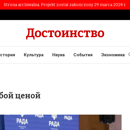
Strona archiwalna. Projekt został zakończony 29 marca 2024 r.
Достоинство
стория
Культура
Наука
События
Экономика
юбой ценой