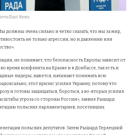
form/East News
 должны очень сильно и четко сказать, что мы за мир,
тивостоять не только агрессии, но и давлению или
ство».
уации, не понимает, что безопасность Европы зависит от
во время конфликта на Крыме и в Донбассе, так есть и
ападные лидеры, кажется, начинают понимать всю
арадоксально, этот кризис усилил Украину, потому что
озу и готовы защищаться, бороться, а во-вторых усилил
масштабы угроза со стороны России», заявил Рышард
делегацию польских парламентариев, посетивших
делегация польских депутатов. Затем Рышард Терлецкий