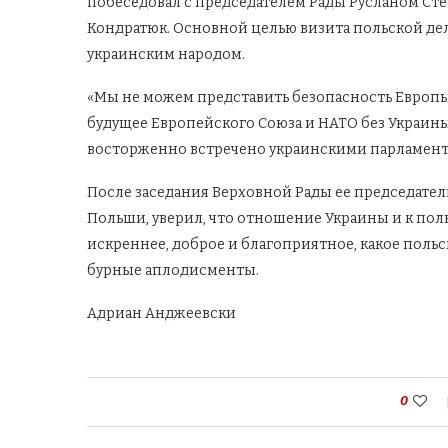
побеседовал с председателем Рады Русланом Ст
Кондратюк. Основной целью визита польской де
украинским народом.
«Мы не можем представить безопасность Европы
будущее Европейского Союза и НАТО без Украины
восторженно встречено украинскими парламен
После заседания Верховной Рады ее председатель
Польши, уверил, что отношение Украины и к поль
искреннее, доброе и благоприятное, какое польс
бурные аплодисменты.
Адриан Анджеевски
0