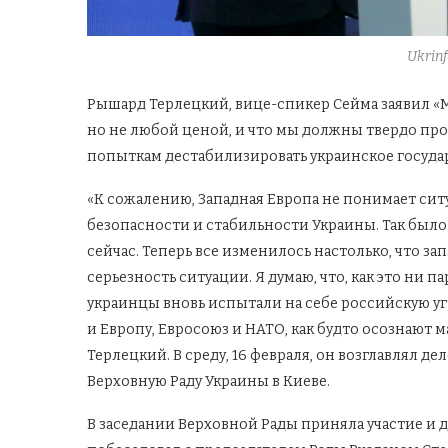
Ukrin
Рышард Терлецкий, вице-спикер Сейма заявил «Мы
но не любой ценой, и что мы должны твердо про
попыткам дестабилизировать украинское государ
«К сожалению, Западная Европа не понимает сит
безопасности и стабильности Украины. Так было 
сейчас. Теперь все изменилось настолько, что з
серьезность ситуации. Я думаю, что, как это ни п
украинцы вновь испытали на себе российскую угр
и Европу, Евросоюз и НАТО, как будто осознают 
Терлецкий. В среду, 16 февраля, он возглавлял 
Верховную Раду Украины в Киеве.
В заседании Верховной Рады приняла участие и 