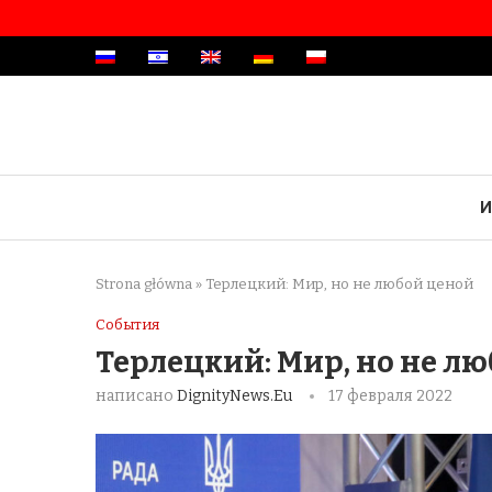
И
Strona główna
»
Терлецкий: Мир, но не любой ценой
События
Терлецкий: Мир, но не л
написано
DignityNews.eu
17 февраля 2022