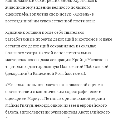
национальный балет решил вновь обратиться к
живописному видению великого польского
сценографа, воплотив свою новую «Жизель» в
воссозданной им художественной постановке.
Художник оставил после себя тщательно
разработанные проекты декораций и костюмов, и даже
остатки его декораций сохранились на складах
Большого театра. На этой основе театральная
мастерская воссоздала декорацию Кройца Маевского,
тщательно адаптированную Малгожатой Шабловской
(декорации) и Катажиной Ротт (костюмы).
«Жизель» вновь появляется на варшавской сцене в
соответствии с каноническим хореографическим
сценарием Мариуса Петипа в оригинальной версии
Майны Гилгуд, некогда одной из звезд европейского
балета, а впоследствии руководителя Австралийского