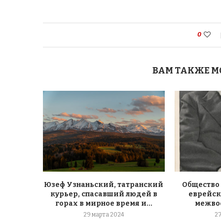
0
ВАМ ТАКЖЕ М
Юзеф Узнаньский, татранский
Общество
курьер, спасавший людей в
еврейск
горах в мирное время и...
межво
29 марта 2024
2