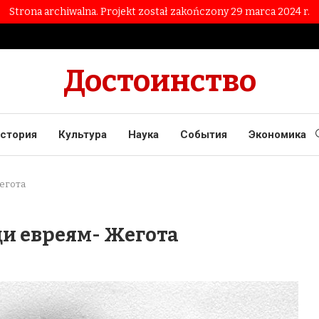
Strona archiwalna. Projekt został zakończony 29 marca 2024 r.
Достоинство
стория
Культура
Наука
События
Экономика
егота
и евреям- Жегота