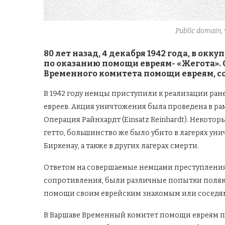
Public domain
80 лет назад, 4 декабря 1942 года, в о
по оказанию помощи евреям- «Жегота».
Временного комитета помощи евреям, соз
В 1942 году немцы приступили к реализации ра
евреев. Акция уничтожения была проведена в р
Операция Райнхардт (Einsatz Reinhardt). Некото
гетто, большинство же было убито в лагерях ун
Биркенау, а также в других лагерах смерти.
Ответом на совершаемые немцами преступления
сопротивления, были различные попытки поляко
помощи своим еврейским знакомым или соседям
В Варшаве Временный комитет помощи евреям п