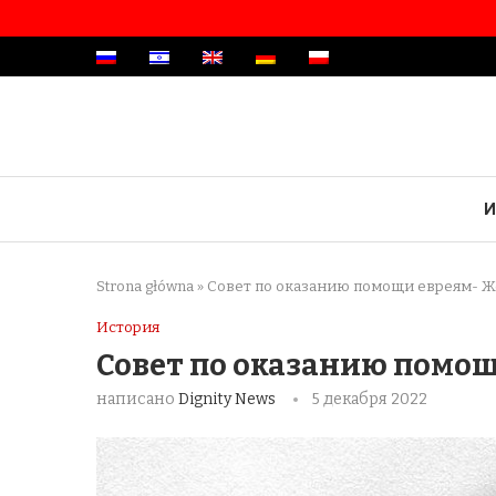
И
Strona główna
»
Совет по оказанию помощи евреям- Ж
История
Совет по оказанию помощ
написано
Dignity News
5 декабря 2022