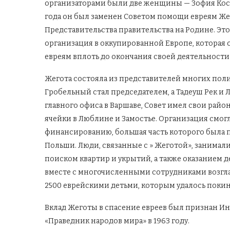
организаторами были две женщины — Зофия Косса
года он был заменен Советом помощи евреям Же
Представительства правительства на Родине. Эт
организация в оккупированной Европе, которая
евреям вплоть до окончания своей деятельности в
Жегота состояла из представителей многих полит
Гробельный стал председателем, а Тадеуш Рек и
главного офиса в Варшаве, Совет имел свои райо
ячейки в Люблине и Замостье. Организация смог
финансированию, большая часть которого была 
Польши. Люди, связанные с » Жеготой», занимал
поиском квартир и укрытий, а также оказанием д
вместе с многочисленными сотрудниками возгла
2500 еврейскими детьми, которым удалось покину
Вклад Жеготы в спасение евреев был признан И
«Праведник народов мира» в 1963 году.