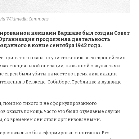
, via Wikimedia Commons
ккупированной немцами Варшаве был создан Совет
 Организация продолжила деятельность
данного в конце сентября 1942 года.
нее принятого плана по уничтожению всех европейских
амках специальной операции, названной оккупантами
рые евреи были убиты на месте во время ликвидации
ичтожения в Белжеце, Собиборе, Треблинке и Аушвице-
, помимо тихого и не сформулированного
в оказать помощь. Часто это были отдельные случаи
, со временем они стали организованными.
ервоначально был сформирован спонтанно. Его