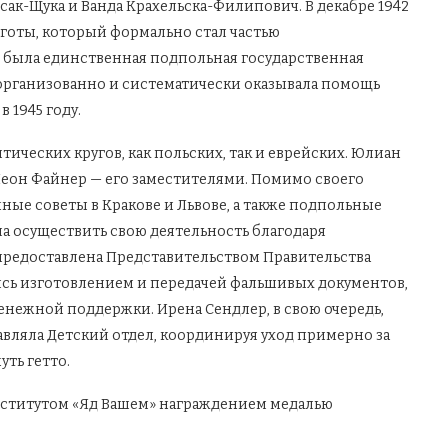
к-Щука и Ванда Крахельска-Филипович. В декабре 1942
готы, который формально стал частью
о была единственная подпольная государственная
 организованно и систематически оказывала помощь
 1945 году.
ических кругов, как польских, так и еврейских. Юлиан
 Леон Файнер — его заместителями. Помимо своего
нные советы в Кракове и Львове, а также подпольные
ла осуществить свою деятельность благодаря
предоставлена Представительством Правительства
ись изготовлением и передачей фальшивых документов,
енежной поддержки. Ирена Сендлер, в свою очередь,
вляла Детский отдел, координируя уход примерно за
ть гетто.
нститутом «Яд Вашем» награждением медалью