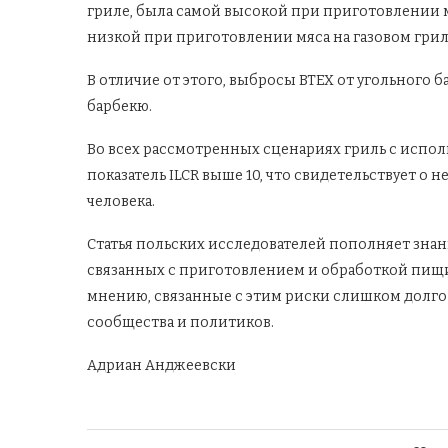
гриле, была самой высокой при приготовлении мя
низкой при приготовлении мяса на газовом гриле 
В отличие от этого, выбросы BTEX от угольного 
барбекю.
Во всех рассмотренных сценариях гриль с испол
показатель ILCR выше 10, что свидетельствует о
человека.
Статья польских исследователей пополняет знан
связанных с приготовлением и обработкой пищ
мнению, связанные с этим риски слишком долго
сообщества и политиков.
Адриан Анджеевски