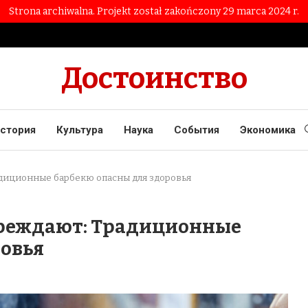
Strona archiwalna. Projekt został zakończony 29 marca 2024 r.
Достоинство
стория
Культура
Наука
События
Экономика
диционные барбекю опасны для здоровья
преждают: Традиционные
ровья