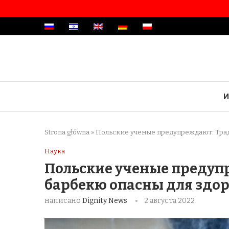
И
Strona główna
»
Польские ученые предупреждают: Тра
Наука
Польские ученые преду
барбекю опасны для здо
написано
Dignity News
2 августа 2022