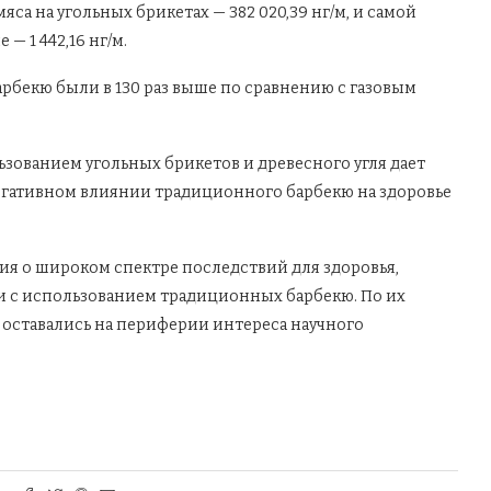
са на угольных брикетах — 382 020,39 нг/м, и самой
— 1 442,16 нг/м.
барбекю были в 130 раз выше по сравнению с газовым
ьзованием угольных брикетов и древесного угля дает
 негативном влиянии традиционного барбекю на здоровье
ия о широком спектре последствий для здоровья,
и с использованием традиционных барбекю. По их
 оставались на периферии интереса научного