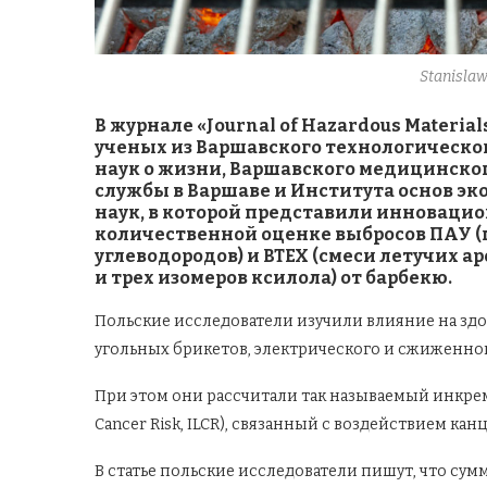
Stanisla
В журнале «Journal of Hazardous Materi
ученых из Варшавского технологическо
наук о жизни, Варшавского медицинско
службы в Варшаве и Института основ э
наук, в которой представили инноваци
количественной оценке выбросов ПАУ 
углеводородов) и BTEX (смеси летучих а
и трех изомеров ксилола) от барбекю.
Польские исследователи изучили влияние на здо
угольных брикетов, электрического и сжиженног
При этом они рассчитали так называемый инкрем
Cancer Risk, ILCR), связанный с воздействием ка
В статье польские исследователи пишут, что сум