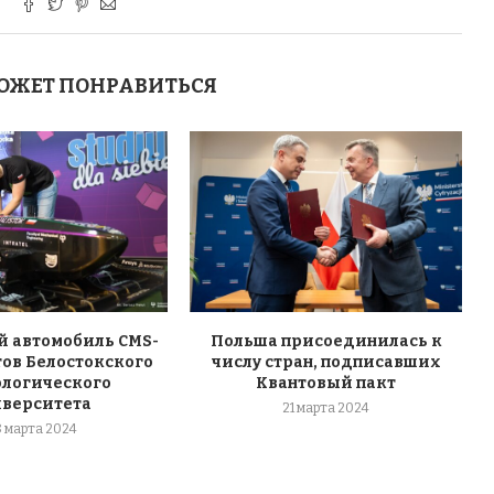
ОЖЕТ ПОНРАВИТЬСЯ
 автомобиль CMS-
Польша присоединилась к
тов Белостокского
числу стран, подписавших
ологического
Квантовый пакт
иверситета
21 марта 2024
8 марта 2024