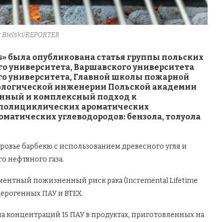
w Bielski/REPORTER
als» была опубликована статья группы польских
го университета, Варшавского университета
го университета, Главной школы пожарной
кологической инженерии Польской академии
онный и комплексный подход к
(полициклических ароматических
роматических углеводородов: бензола, толуола
ровье барбекю с использованием древесного угля и
о нефтяного газа.
ентный пожизненный риск рака (Incremental Lifetime
нцерогенных ПАУ и BTEX.
ма концентраций 15 ПАУ в продуктах, приготовленных на