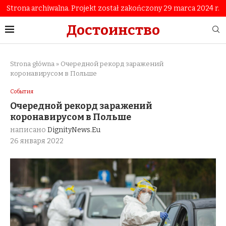
Strona archiwalna. Projekt został zakończony 29 marca 2024 r.
Достоинство
Strona główna
»
Очередной рекорд заражений
коронавирусом в Польше
События
Очередной рекорд заражений
коронавирусом в Польше
написано
DignityNews.eu
26 января 2022