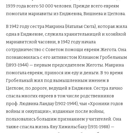
1939 года всего 50 000 человек. Прежде всего евреям
помогали мариавиты из Енджеюва, Вишнева и Цеглова.
В 1942 году сестра Макрина (Наталья Сюта), которая жила
одна в Енджеюве, служила хранительницей и хозяйкой
мариавитской часовни, в 1942 году начала
сотрудничество с Советом помощи евреям Жегота. Она
познакомилась с его активистом Юлианом Гробельным
(1893-1944) — первым председателем Жеготы. Макрина
помогала евреям, принося им еду и деньги. В то время
Гробельный жил под вымышленным именем в
Цеглове, по дороге, ведущей в Енджеюв. Сестра лично
спасла многих евреев в том числе родственников
проф. Людвика Ландау (1902-1944), чьи «Хроники годов
войны и оккупации», изданные после войны,
пользовались большим признанием у читателей. Она
также спасла жизнь Яну Химильсбаху (1931-1988) —