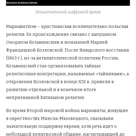
Национальный цифровой архив
Мариавитизм – христианская исключительно польская
религия. Ее происхождение связано с капуцином
Оноратом Козьминским и монахиней Марией
Францишкой Козловской. После Январского восстания
(1863 г.), из-за антикатолической политики России,
Козьминский стал организовывать тайные
религиозные конгрегации, называемые «тайниками», а
откровения Козловской в конце XIX в. привели к
развитию отдельной и в конечном итоге
непризнанной Ватиканом религии.
Во время Второй мировой войны мариавиты, живущие
в окрестностях Минска-Мазовецкого, оказывали
значительную поддержку евреям, хотя речь идет о
небольшой религиозной общине, насчитывавшей до