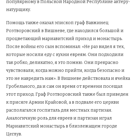
популярному в Польской Народной Республике актеру-
натурщику.
Помощь также оказал эпископ граф Вавжинец
Розтворовский в Вишневе, где находился большой и
процветающий мариавитский приход и монастырь.
После войны его сын вспоминал: «Не раз видел я тех,
которые носили еду с кухни евреям. Они подходили
так робко, деликатно, я это помню. Они прекрасно
чувствовали, когда можно прийти, когда безопасно и
это не навредить нам». В Вишневе действовала и ячейка
Гробельного, да и сам он время от времени посещал
этот приход. Граф Розтворовский также был приведен
к присяге Армии Крайовой, а в подвале его церкви
располагался госпиталь для местных партизан.
Аналогичную роль для евреев и партизан играл
Мариавитский монастырь в близлежащем городе
Цеглув.