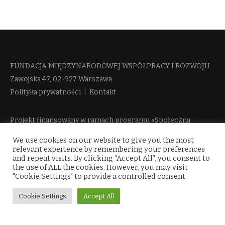
FUNDACJA MIĘDZYNARODOWEJ WSPÓŁPRACY I ROZWOJU​
Zawojska 47, 02-927 Warszawa
Polityka prywatności
|
Kontakt
Projekt finansowany w ramach programu «Społeczna
Odpowiedzialność Nauki 2» Ministerstwa Edukacji i Nauki
We use cookies on our website to give you the most
więcej informacji
relevant experience by remembering your preferences
and repeat visits. By clicking “Accept All”, you consent to
the use of ALL the cookies. However, you may visit
"Cookie Settings" to provide a controlled consent.
Cookie Settings
Accept All