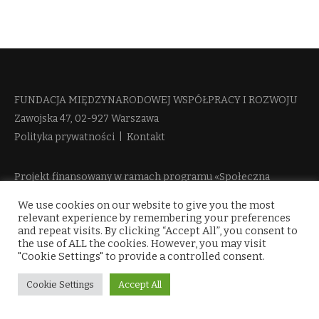
FUNDACJA MIĘDZYNARODOWEJ WSPÓŁPRACY I ROZWOJU​
Zawojska 47, 02-927 Warszawa
Polityka prywatności
|
Kontakt
Projekt finansowany w ramach programu «Społeczna
Odpowiedzialność Nauki 2» Ministerstwa Edukacji i Nauki
We use cookies on our website to give you the most
więcej informacji
relevant experience by remembering your preferences
and repeat visits. By clicking “Accept All”, you consent to
the use of ALL the cookies. However, you may visit
"Cookie Settings" to provide a controlled consent.
Cookie Settings
Accept All