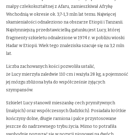
małpy człekokształtnej z Afaru, zamieszkiwał Afrykę
Wschodnią w okresie ok. 3,7-1,3 mln lat temu. Najwięcej
skamieniałości odnaleziono na obszarze Etiopii i Tanzanii.
Najsłynniejszą przedstawicielką gatunku jest Lucy, której
fragmenty szkieletu odnalezione w 1974 r. w pobliżu wioski
Hadar w Etiopii. Wiek tego znaleziska szacuje się na 3,2 mln
lat.
Liczba zachowanych kości pozwoliła ustalić,
że Lucy mierzyła zaledwie 110 cm i ważyła 28 kg, a pojemność
jej mózgu zbliżona była do współcześnie żyjących
szympansów.
Szkielet Lucy stanowił mieszankę cech prymitywnych
(małpich) oraz współczesnych (ludzkich). Posiadała krótkie
kończyny dolne, długie ramiona i palce przystosowane
jeszcze do nadrzewnego trybu życia. Mimo to potrafiła
swobodnie poruszać się w pozycji pionowej na dwóch