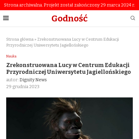
Strona archiwalna. Projekt został zakończony 29 marca 2024 r.
Godność
Strona główna
»
Zrekonstruowana Lucy w Centrum Edukacji
Przyrodniczej Uniwersytetu Jagiellońskiego
Nauka
Zrekonstruowana Lucy w Centrum Edukacji
Przyrodniczej Uniwersytetu Jagiellońskiego
autor:
Dignity News
29 grudnia 2023