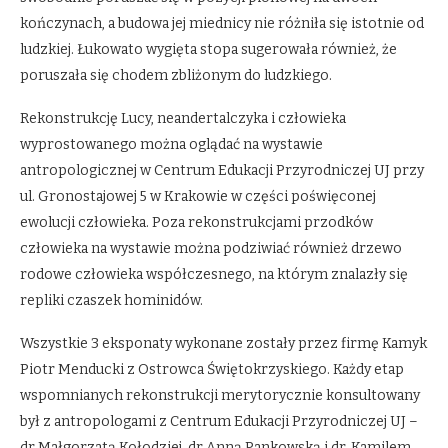
kończynach, a budowa jej miednicy nie różniła się istotnie od
ludzkiej. Łukowato wygięta stopa sugerowała również, że
poruszała się chodem zbliżonym do ludzkiego.
Rekonstrukcję Lucy, neandertalczyka i człowieka
wyprostowanego można oglądać na wystawie
antropologicznej w Centrum Edukacji Przyrodniczej UJ przy
ul. Gronostajowej 5 w Krakowie w części poświęconej
ewolucji człowieka. Poza rekonstrukcjami przodków
człowieka na wystawie można podziwiać również drzewo
rodowe człowieka współczesnego, na którym znalazły się
repliki czaszek hominidów.
Wszystkie 3 eksponaty wykonane zostały przez firmę Kamyk
Piotr Menducki z Ostrowca Świętokrzyskiego. Każdy etap
wspomnianych rekonstrukcji merytorycznie konsultowany
był z antropologami z Centrum Edukacji Przyrodniczej UJ –
dr Małgorzatą Kołodziej, dr Anną Pankowską i dr. Kamilem