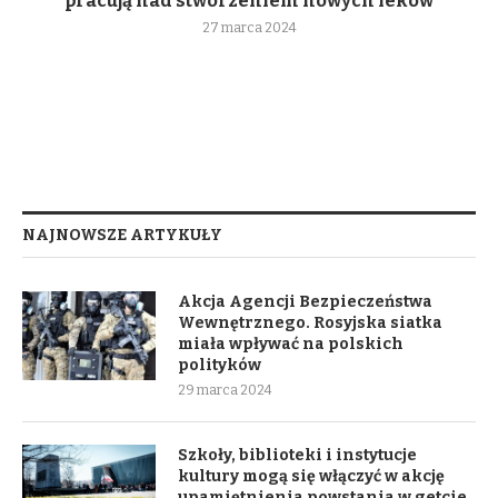
pracują nad stworzeniem nowych leków
27 marca 2024
NAJNOWSZE ARTYKUŁY
Akcja Agencji Bezpieczeństwa
Wewnętrznego. Rosyjska siatka
miała wpływać na polskich
polityków
29 marca 2024
Szkoły, biblioteki i instytucje
kultury mogą się włączyć w akcję
upamiętnienia powstania w getcie