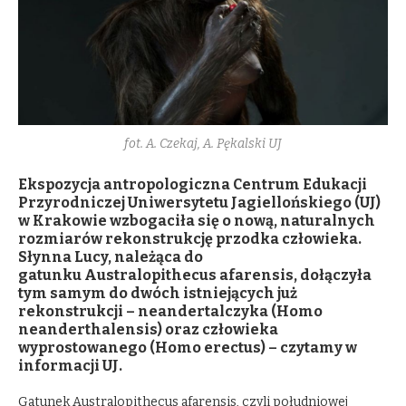
fot. A. Czekaj, A. Pękalski UJ
Ekspozycja antropologiczna Centrum Edukacji
Przyrodniczej Uniwersytetu Jagiellońskiego (UJ)
w Krakowie wzbogaciła się o nową, naturalnych
rozmiarów rekonstrukcję przodka człowieka.
Słynna Lucy, należąca do
gatunku Australopithecus afarensis, dołączyła
tym samym do dwóch istniejących już
rekonstrukcji – neandertalczyka (Homo
neanderthalensis) oraz człowieka
wyprostowanego (Homo erectus) – czytamy w
informacji UJ.
Gatunek Australopithecus afarensis, czyli południowej