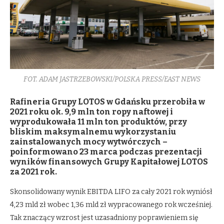
FOT. ADAM JASTRZEBOWSKI/POLSKA PRESS/EAST NEWS
Rafineria Grupy LOTOS w Gdańsku przerobiła w
2021 roku ok. 9,9 mln ton ropy naftowej i
wyprodukowała 11 mln ton produktów, przy
bliskim maksymalnemu wykorzystaniu
zainstalowanych mocy wytwórczych –
poinformowano 23 marca podczas prezentacji
wyników finansowych Grupy Kapitałowej LOTOS
za 2021 rok.
Skonsolidowany wynik EBITDA LIFO za cały 2021 rok wyniósł
4,23 mld zł wobec 1,36 mld zł wypracowanego rok wcześniej.
Tak znaczący wzrost jest uzasadniony poprawieniem się