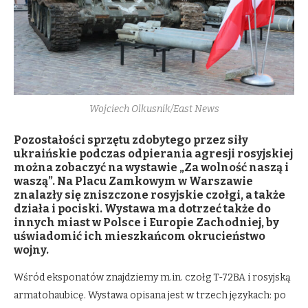
Wojciech Olkusnik/East News
Pozostałości sprzętu zdobytego przez siły
ukraińskie podczas odpierania agresji rosyjskiej
można zobaczyć na wystawie „Za wolność naszą i
waszą”. Na Placu Zamkowym w Warszawie
znalazły się zniszczone rosyjskie czołgi, a także
działa i pociski. Wystawa ma dotrzeć także do
innych miast w Polsce i Europie Zachodniej, by
uświadomić ich mieszkańcom okrucieństwo
wojny.
Wśród eksponatów znajdziemy m.in. czołg T-72BA i rosyjską
armatohaubicę. Wystawa opisana jest w trzech językach: po