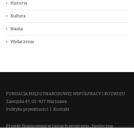
Historia
Kultura
Nauka
Wydarzenia
FUNDACJA MIĘDZYNARODOWEJ WSPÓŁPRACY I ROZWOJU​
Zawojska 47, 02-927 Warszawa
Polityka prywatności
|
Kontakt
Projekt finansowany w ramach programu „Społeczna
Odpowiedzialność Nauki 2” Ministerstwa Edukacji i Nauki