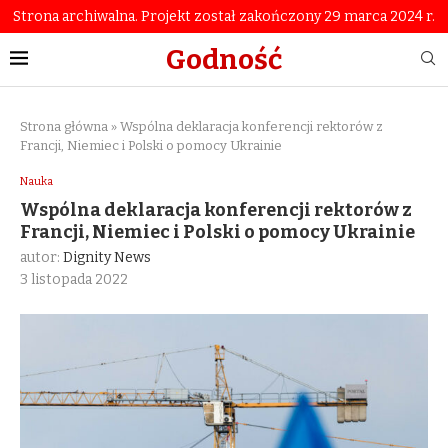
Strona archiwalna. Projekt został zakończony 29 marca 2024 r.
Godność
Strona główna
»
Wspólna deklaracja konferencji rektorów z
Francji, Niemiec i Polski o pomocy Ukrainie
Nauka
Wspólna deklaracja konferencji rektorów z
Francji, Niemiec i Polski o pomocy Ukrainie
autor:
Dignity News
3 listopada 2022