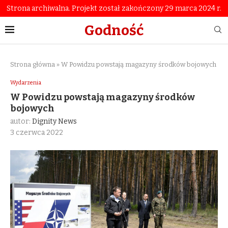
Strona archiwalna. Projekt został zakończony 29 marca 2024 r.
Godność
Strona główna
»
W Powidzu powstają magazyny środków bojowych
Wydarzenia
W Powidzu powstają magazyny środków
bojowych
autor:
Dignity News
3 czerwca 2022