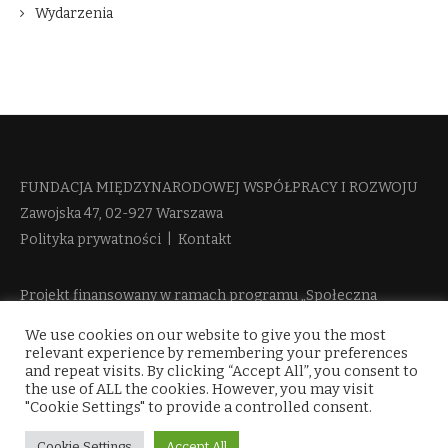
Wydarzenia
FUNDACJA MIĘDZYNARODOWEJ WSPÓŁPRACY I ROZWOJU​
Zawojska 47, 02-927 Warszawa
Polityka prywatności
|
Kontakt
Projekt finansowany w ramach programu „Społeczna
Odpowiedzialność Nauki 2” Ministerstwa Edukacji i Nauki
We use cookies on our website to give you the most
więcej informacji
relevant experience by remembering your preferences
and repeat visits. By clicking “Accept All”, you consent to
the use of ALL the cookies. However, you may visit
"Cookie Settings" to provide a controlled consent.
Cookie Settings
Accept All