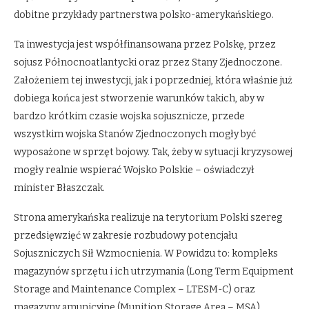
dobitne przykłady partnerstwa polsko-amerykańskiego.
Ta inwestycja jest współfinansowana przez Polskę, przez
sojusz Północnoatlantycki oraz przez Stany Zjednoczone.
Założeniem tej inwestycji, jak i poprzedniej, która właśnie już
dobiega końca jest stworzenie warunków takich, aby w
bardzo krótkim czasie wojska sojusznicze, przede
wszystkim wojska Stanów Zjednoczonych mogły być
wyposażone w sprzęt bojowy. Tak, żeby w sytuacji kryzysowej
mogły realnie wspierać Wojsko Polskie – oświadczył
minister Błaszczak.
Strona amerykańska realizuje na terytorium Polski szereg
przedsięwzięć w zakresie rozbudowy potencjału
Sojuszniczych Sił Wzmocnienia. W Powidzu to: kompleks
magazynów sprzętu i ich utrzymania (Long Term Equipment
Storage and Maintenance Complex – LTESM-C) oraz
magazyny amunicyjne (Munition Storage Area – MSA).