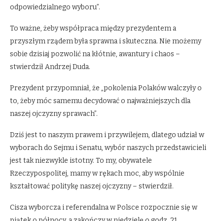
odpowiedzialnego wyboru”.
To ważne, żeby współpraca między prezydentem a
przyszłym rządem była sprawna i skuteczna. Nie możemy
sobie dzisiaj pozwolić na kłótnie, awantury i chaos –
stwierdził Andrzej Duda.
Prezydent przypomniał, że „pokolenia Polaków walczyły o
to, żeby móc samemu decydować o najważniejszych dla
naszej ojczyzny sprawach”.
Dziś jest to naszym prawem i przywilejem, dlatego udział w
wyborach do Sejmu i Senatu, wybór naszych przedstawicieli
jest tak niezwykle istotny. To my, obywatele
Rzeczypospolitej, mamy w rękach moc, aby wspólnie
kształtować politykę naszej ojczyzny – stwierdził.
Cisza wyborcza i referendalna w Polsce rozpocznie się w
piątek o północy, a zakończy w niedzielę o godz. 21.