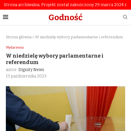
Strona archiwalna. Projekt został zakończony 29 marca 2024 r.
Godność
Strona główna
»
W niedzielę wybory parlamentarne i referendum
Wydarzenia
W niedzielę wybory parlamentarne i
referendum
autor:
Dignity News
13 października 2023