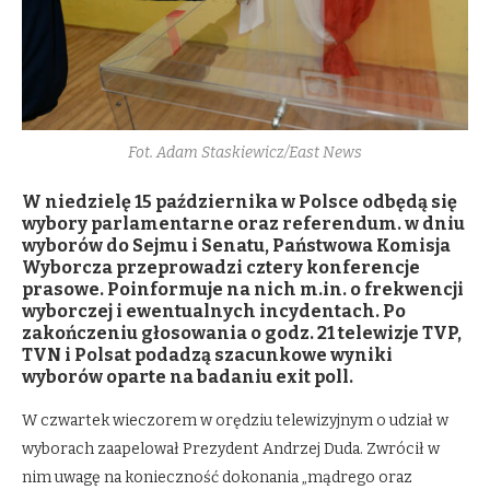
Fot. Adam Staskiewicz/East News
W niedzielę 15 października w Polsce odbędą się
wybory parlamentarne oraz referendum. w dniu
wyborów do Sejmu i Senatu, Państwowa Komisja
Wyborcza przeprowadzi cztery konferencje
prasowe. Poinformuje na nich m.in. o frekwencji
wyborczej i ewentualnych incydentach. Po
zakończeniu głosowania o godz. 21 telewizje TVP,
TVN i Polsat podadzą szacunkowe wyniki
wyborów oparte na badaniu exit poll.
W czwartek wieczorem w orędziu telewizyjnym o udział w
wyborach zaapelował Prezydent Andrzej Duda. Zwrócił w
nim uwagę na konieczność dokonania „mądrego oraz