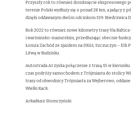
Przyszły rok to również domknięcie ekspresowego po
terenie Polski wydłuży się o ponad 28 km, a jadący z
dzięki oddawanym dwóm odcinkom S19: Niedrzwica Duż
Rok 2022 to również nowe kilometry trasy Via Baltica
i warmińsko-mazurskim, przedłużając obecnie funkcj
Łomża Zachód ze zjazdem na DK61, Szczuczyn – Ełk P
Litwą w Budzisku.
Autostrada A1 zyska połączenie z trasą S5 w kierunku
czas podróży samochodem z Trójmiasta do stolicy Wie
trasy od obwodnicy Trójmiasta za Wejherowo, oddane 
Wielki Kack.
Arkadiusz Słomczyński