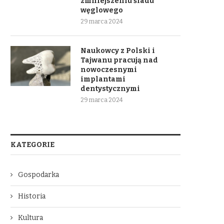
zmniejszeniu śladu
węglowego
29 marca 2024
Naukowcy z Polski i
Tajwanu pracują nad
nowoczesnymi
implantami
dentystycznymi
29 marca 2024
KATEGORIE
Gospodarka
Historia
Kultura