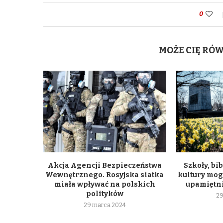
0
MOŻE CIĘ RÓ
Akcja Agencji Bezpieczeństwa
Szkoły, bib
Wewnętrznego. Rosyjska siatka
kultury mogą
miała wpływać na polskich
upamiętni
polityków
29
29 marca 2024