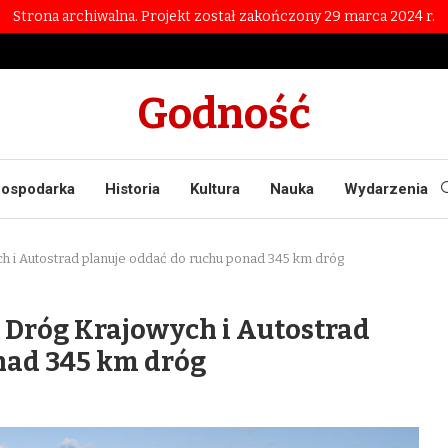
Strona archiwalna. Projekt został zakończony 29 marca 2024 r.
Godność
ospodarka
Historia
Kultura
Nauka
Wydarzenia
 i Autostrad planuje oddać do ruchu ponad 345 km dróg
 Dróg Krajowych i Autostrad
nad 345 km dróg