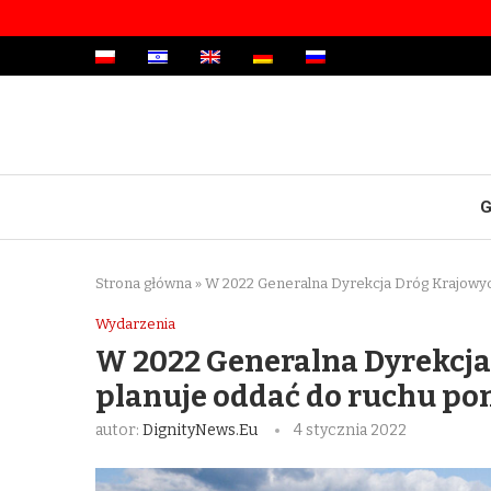
G
Strona główna
»
W 2022 Generalna Dyrekcja Dróg Krajowych
Wydarzenia
W 2022 Generalna Dyrekcja
planuje oddać do ruchu po
autor:
DignityNews.eu
4 stycznia 2022