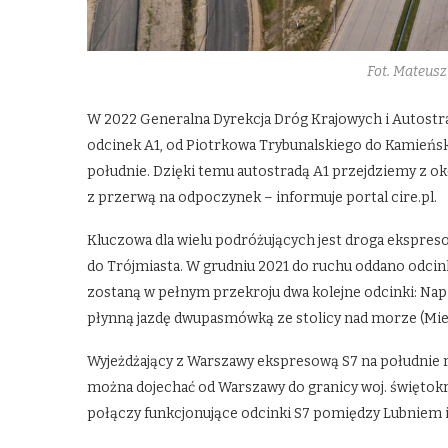
Fot. Mateus
W 2022 Generalna Dyrekcja Dróg Krajowych i Autostrad
odcinek A1, od Piotrkowa Trybunalskiego do Kamieńs
południe. Dzięki temu autostradą A1 przejdziemy z ok
z przerwą na odpoczynek – informuje portal cire.pl.
Kluczowa dla wielu podróżujących jest droga ekspreso
do Trójmiasta. W grudniu 2021 do ruchu oddano odcin
zostaną w pełnym przekroju dwa kolejne odcinki: Napi
płynną jazdę dwupasmówką ze stolicy nad morze (Mier
Wyjeżdżający z Warszawy ekspresową S7 na południe ró
można dojechać od Warszawy do granicy woj. świętokr
połączy funkcjonujące odcinki S7 pomiędzy Lubniem i