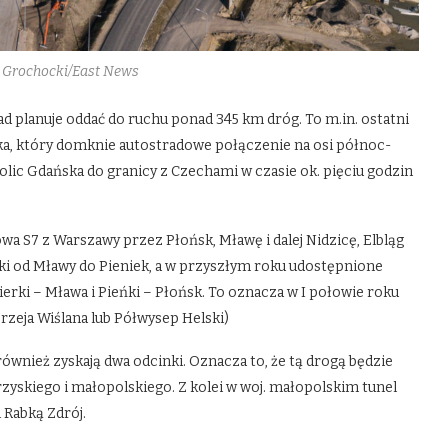
z Grochocki/East News
 planuje oddać do ruchu ponad 345 km dróg. To m.in. ostatni
ka, który domknie autostradowe połączenie na osi północ-
olic Gdańska do granicy z Czechami w czasie ok. pięciu godzin
wa S7 z Warszawy przez Płońsk, Mławę i dalej Nidzicę, Elbląg
ki od Mławy do Pieniek, a w przyszłym roku udostępnione
erki – Mława i Pieńki – Płońsk. To oznacza w I połowie roku
zeja Wiślana lub Półwysep Helski)
wnież zyskają dwa odcinki. Oznacza to, że tą drogą będzie
zyskiego i małopolskiego. Z kolei w woj. małopolskim tunel
 Rabką Zdrój.