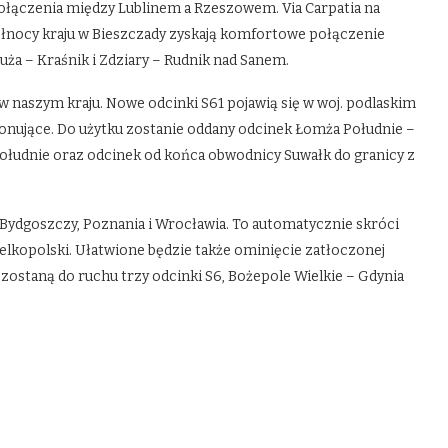
łączenia między Lublinem a Rzeszowem. Via Carpatia na
 północy kraju w Bieszczady zyskają komfortowe połączenie
a – Kraśnik i Zdziary – Rudnik nad Sanem.
 w naszym kraju. Nowe odcinki S61 pojawią się w woj. podlaskim
onujące. Do użytku zostanie oddany odcinek Łomża Południe –
ołudnie oraz odcinek od końca obwodnicy Suwałk do granicy z
 Bydgoszczy, Poznania i Wrocławia. To automatycznie skróci
lkopolski. Ułatwione będzie także ominięcie zatłoczonej
zostaną do ruchu trzy odcinki S6, Bożepole Wielkie – Gdynia