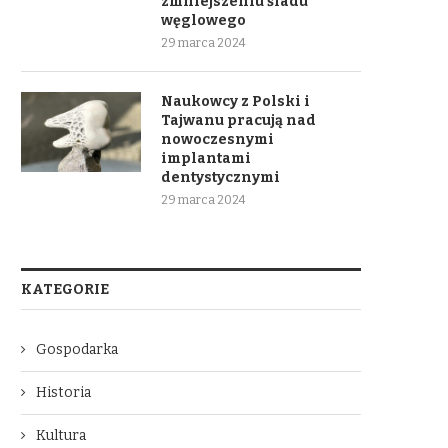
zmniejszeniu śladu
węglowego
29 marca 2024
Naukowcy z Polski i
Tajwanu pracują nad
nowoczesnymi
implantami
dentystycznymi
29 marca 2024
KATEGORIE
Gospodarka
Historia
Kultura