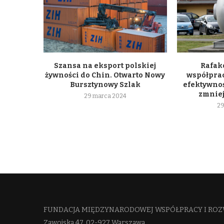
Szansa na eksport polskiej
Rafako
żywności do Chin. Otwarto Nowy
współpra
Bursztynowy Szlak
efektywnoś
zmniej
29 marca 2024
29
FUNDACJA MIĘDZYNARODOWEJ WSPÓŁPRACY I ROZ
Zawojska 47, 02-927 Warszawa