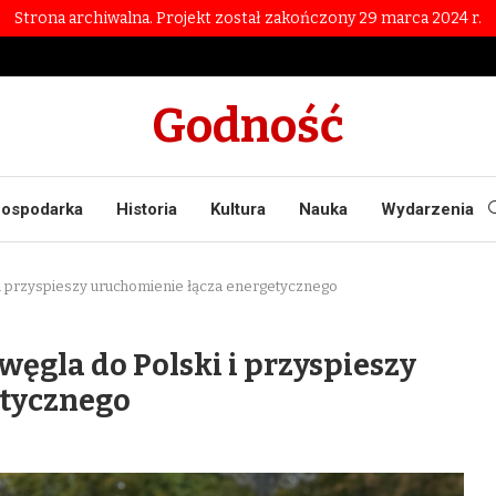
Strona archiwalna. Projekt został zakończony 29 marca 2024 r.
Godność
ospodarka
Historia
Kultura
Nauka
Wydarzenia
 i przyspieszy uruchomienie łącza energetycznego
węgla do Polski i przyspieszy
etycznego