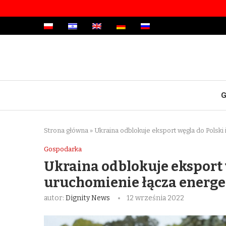
G
Strona główna
»
Ukraina odblokuje eksport węgla do Polski
Gospodarka
Ukraina odblokuje eksport 
uruchomienie łącza energ
autor:
Dignity News
12 września 2022