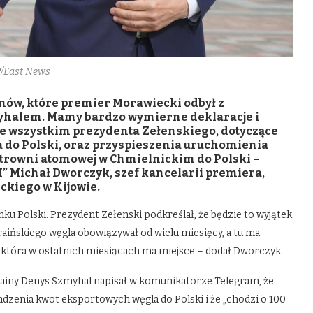
/East News
zmów, które premier Morawiecki odbył z
halem. Mamy bardzo wymierne deklaracje i
de wszystkim prezydenta Zełenskiego, dotyczące
 do Polski, oraz przyspieszenia uruchomienia
ektrowni atomowej w Chmielnickim do Polski –
” Michał Dworczyk, szef kancelarii premiera,
ckiego w Kijowie.
ku Polski. Prezydent Zełenski podkreślał, że będzie to wyjątek
aińskiego węgla obowiązywał od wielu miesięcy, a tu ma
, która w ostatnich miesiącach ma miejsce – dodał Dworczyk.
rainy Denys Szmyhal napisał w komunikatorze Telegram, że
dzenia kwot eksportowych węgla do Polski i że „chodzi o 100