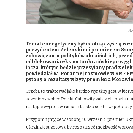
AP
Temat energetyczny był istotną częścią ro
prezydentem Zełenskim i premierem Szmy
zobowiązania polityków ukraińskich, prze
odblokowania eksportu ukraińskiego węgla
łącza, którym będzie przesyłany prąd z el
powiedział w „Porannej rozmowie w RMF FM
pytany o rezultaty wizyty premiera Morawie
Trzeba to traktować jako bardzo wyraźny gest w kierun
uczyniony wobec Polski. Całkowity zakaz eksportu ukr
nastąpić wyjątek w ramach bardzo ścisłej współpracy
Przypomnijmy, że w sobotę, 10 września, premier Uk
Ukraina jest gotowa, by rozpatrzeć możliwość wprowa