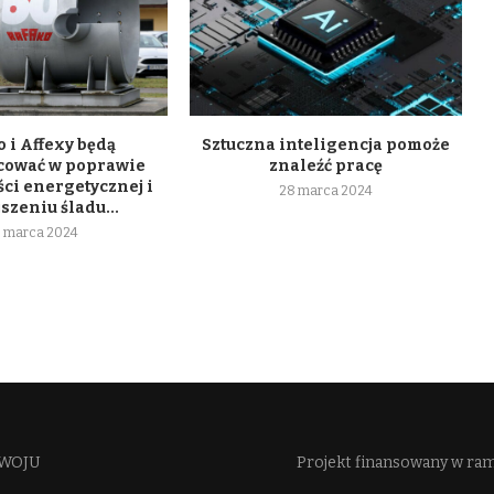
 i Affexy będą
Sztuczna inteligencja pomoże
cować w poprawie
znaleźć pracę
ci energetycznej i
28 marca 2024
szeniu śladu...
 marca 2024
WOJU​
Projekt finansowany w ra