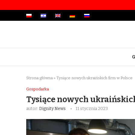
G
Strona główna
»
Tysiące nowych ukraińskich firm w Polsce
Gospodarka
Tysiące nowych ukraińskich
autor:
Dignity News
11 stycznia 2023