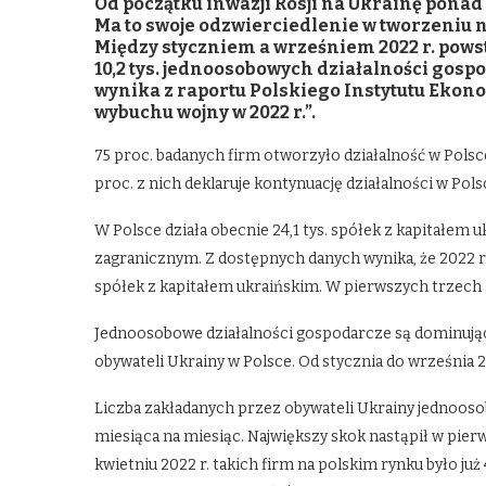
Od początku inwazji Rosji na Ukrainę ponad
Ma to swoje odzwierciedlenie w tworzeniu
Między styczniem a wrześniem 2022 r. powst
10,2 tys. jednoosobowych działalności gosp
wynika z raportu Polskiego Instytutu Ekono
wybuchu wojny w 2022 r.”.
75 proc. badanych firm otworzyło działalność w Polsce
proc. z nich deklaruje kontynuację działalności w Pols
W Polsce działa obecnie 24,1 tys. spółek z kapitałem u
zagranicznym. Z dostępnych danych wynika, że 2022 
spółek z kapitałem ukraińskim. W pierwszych trzech k
Jednoosobowe działalności gospodarcze są dominując
obywateli Ukrainy w Polsce. Od stycznia do września 2
Liczba zakładanych przez obywateli Ukrainy jednooso
miesiąca na miesiąc. Największy skok nastąpił w pier
kwietniu 2022 r. takich firm na polskim rynku było już 