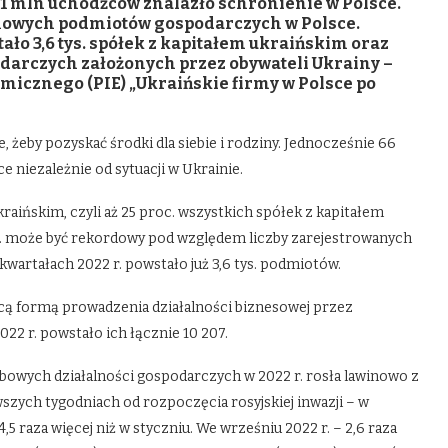
 1 mln uchodźców znalazło schronienie w Polsce.
 nowych podmiotów gospodarczych w Polsce.
ało 3,6 tys. spółek z kapitałem ukraińskim oraz
odarczych założonych przez obywateli Ukrainy –
micznego (PIE) „Ukraińskie firmy w Polsce po
, żeby pozyskać środki dla siebie i rodziny. Jednocześnie 66
ce niezależnie od sytuacji w Ukrainie.
kraińskim, czyli aż 25 proc. wszystkich spółek z kapitałem
r. może być rekordowy pod względem liczby zarejestrowanych
wartałach 2022 r. powstało już 3,6 tys. podmiotów.
ą formą prowadzenia działalności biznesowej przez
022 r. powstało ich łącznie 10 207.
bowych działalności gospodarczych w 2022 r. rosła lawinowo z
wszych tygodniach od rozpoczęcia rosyjskiej inwazji – w
4,5 raza więcej niż w styczniu. We wrześniu 2022 r. – 2,6 raza