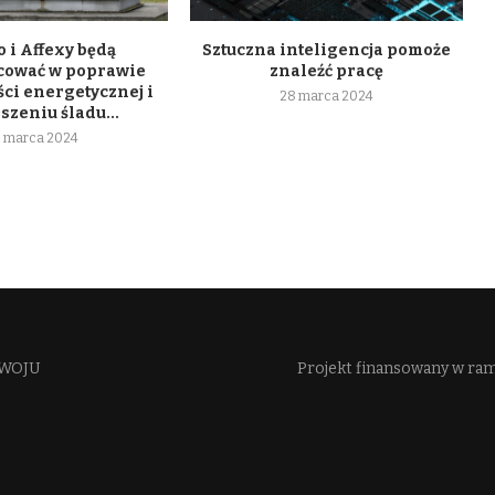
 i Affexy będą
Sztuczna inteligencja pomoże
cować w poprawie
znaleźć pracę
ci energetycznej i
28 marca 2024
szeniu śladu...
 marca 2024
WOJU​
Projekt finansowany w ra