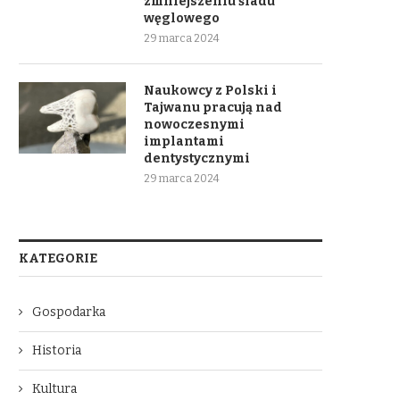
zmniejszeniu śladu
węglowego
29 marca 2024
Naukowcy z Polski i
Tajwanu pracują nad
nowoczesnymi
implantami
dentystycznymi
29 marca 2024
KATEGORIE
Gospodarka
Historia
Kultura