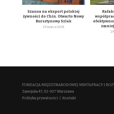
Szansa na eksport polskiej
Rafako
żywności do Chin. Otwarto Nowy
współpra
Bursztynowy Szlak
efektywnoś
zmniej
29 marca 2024
29
FUNDACJA MIĘDZYNARODOWEJ WSPÓŁPRACY I ROZ
Zawojska 47, 02-927 Warszawa
Polityka prywatności
|
Kontakt