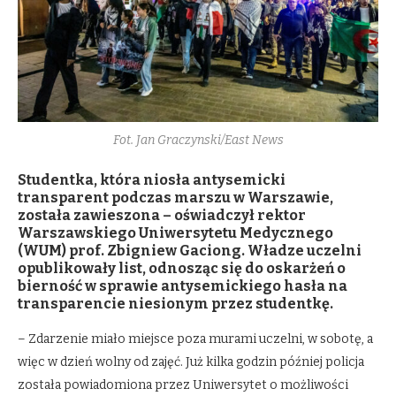
Fot. Jan Graczynski/East News
Studentka, która niosła antysemicki
transparent podczas marszu w Warszawie,
została zawieszona – oświadczył rektor
Warszawskiego Uniwersytetu Medycznego
(WUM) prof. Zbigniew Gaciong. Władze uczelni
opublikowały list, odnosząc się do oskarżeń o
bierność w sprawie antysemickiego hasła na
transparencie niesionym przez studentkę.
– Zdarzenie miało miejsce poza murami uczelni, w sobotę, a
więc w dzień wolny od zajęć. Już kilka godzin później policja
została powiadomiona przez Uniwersytet o możliwości