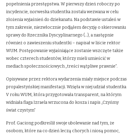
popełnienia przestępstwa. W pierwszy dzień roboczy po
incydencie, norweska studentka została wezwana w celu
złożenia wyjaśnień do dziekanatu. Na podstawie ustaleń w
tym zakresie, niezwłocznie podjąłem decyzję o skierowaniu
sprawy do Rzecznika Dyscyplinarnego (…), a następnie
również o zawieszeniu studentki – napisał w liście rektor
WUM. Postępowanie wyjaśniające zostanie wszczęte także
wobec czterech studentów, którzy mieli umieścić w
mediach społecznościowych „treści wątpliwe prawnie”.
Opisywane przez rektora wydarzenia miały miejsce podczas
propalestyńskiej manifestacji. Wzięła w niej udział studentka
V roku WUM, która przygotowała transparent, na którym
widniała flaga Izraela wrzucona do kosza i napis „Czyńmy
świat czystym”
Prof. Gaciong podkreślił swoje ubolewanie nad tym, że
osobom, które na co dzień leczą chorych i niosą pomoc,