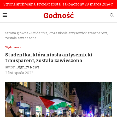
Strona archiwalna. Projekt został zakończony 29 marca 2024 r.
Godność
Strona główna
»
Studentka, która niosła antysemicki transparent,
została zawieszona
Wydarzenia
Studentka, która niosła antysemicki
transparent, została zawieszona
autor:
Dignity News
2 listopada 2023