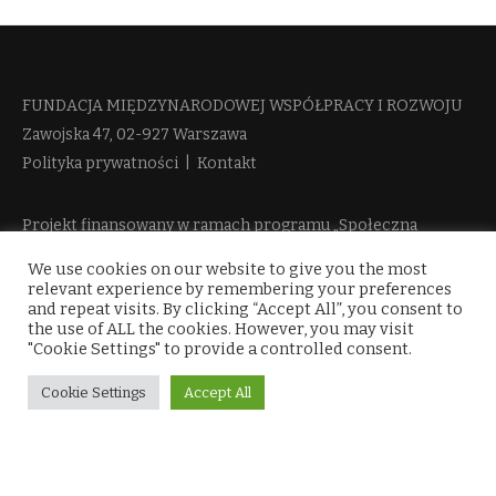
FUNDACJA MIĘDZYNARODOWEJ WSPÓŁPRACY I ROZWOJU​
Zawojska 47, 02-927 Warszawa
Polityka prywatności
|
Kontakt
Projekt finansowany w ramach programu „Społeczna
Odpowiedzialność Nauki 2” Ministerstwa Edukacji i Nauki
We use cookies on our website to give you the most
więcej informacji
relevant experience by remembering your preferences
and repeat visits. By clicking “Accept All”, you consent to
the use of ALL the cookies. However, you may visit
"Cookie Settings" to provide a controlled consent.
Cookie Settings
Accept All