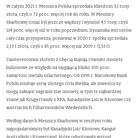
W całym 2021 r. Mennica Polska sprzedała klientom 3,1 tony
złota, czyli o 72 proc. więcej rok do roku. W Mennicy
Skarbowej tonaż był jeszcze większy i wyniósł 4,5 tony, czyli
114 proc. więcej niż w roku poprzednim. Dynamika wzrostów
cały czas przyspiesza, ponieważ w 2020 r. spółka sprzedała
2,13 t złota, czyli o 85 proc. więcej niż 2019 r. (1,51 t).
Zainteresowani złotem z chęcią kupują również monety
bulionowe ze względu na sięgającą blisko 100 proc.
zawartość metalu szlachetnego. Od 1995 r. Narodowy Bank
Polski emituje serię złotego Orła Bielika, ale inwestorzy
mogą zakupić zagraniczne monety, w tym te najbardziej
znane jak Krugerrandy z RPA, kanadyjskie Liście Klonowe czy
austriackich Filharmoników Wiedeńskich.
Według danych Mennicy Skarbowej w zeszłym roku
najpopularniejszy był Kanadyjski Liść Klonowy, Kangur
Australijski i Krugerrand, które odnotowały wzrost