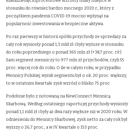
kilkudziesięcioprocentowe wzrosty miały miejsce w
stosunku do również bardzo mocnego 2020 r., który z
początkiem pandemii COVID-19 mocno wpłynął na
popularność inwestowania w bezpieczne aktywa.
Po raz pierwszy w historii spółki przychody ze sprzedaży za
cały rok wyniosły ponad 1,3 mld zł i były wyższe w stosunku
do roku poprzedniego o ponad 365 mln zł (+38,7 proc. r/r).
Sam segment menniczy to 977 mln zł przychodów, czyli 55
proc. więcej rok do roku. O ile w całym roku, w przypadku
Mennicy Polskiej, wynik segmentu był o ok. 20 proc. większy,
to w ostatnim kwartale zysk wzrósł o blisko 75 proc.
Podobnie było z notowaną na NewConnect Mennicą
Skarbową. Według ostatniego raportu jej przychody wyniosły
ponad 1,1 mld zł i były aż dwa razy większe niż w 2020 roku. W
odniesieniu do Mennicy Skarbowej, zysk netto za cały rok był
wyższy o 26,7 proc., a w IV kwartale o 153 proc.