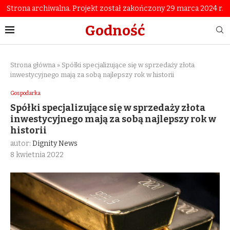
Strona archiwalna. Projekt został zakończony 29 marca 2024 r.
Godność
Strona główna
»
Spółki specjalizujące się w sprzedaży złota
inwestycyjnego mają za sobą najlepszy rok w historii
Gospodarka
Spółki specjalizujące się w sprzedaży złota
inwestycyjnego mają za sobą najlepszy rok w
historii
autor:
Dignity News
8 kwietnia 2022