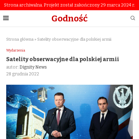
Strona archiwalna. Projekt został zakończony 29 marca 2024 r.
Godność
Strona główna
»
Satelity obserwacyjne dla polskiej armii
Wydarzenia
Satelity obserwacyjne dla polskiej armii
autor:
Dignity News
28 grudnia 2022