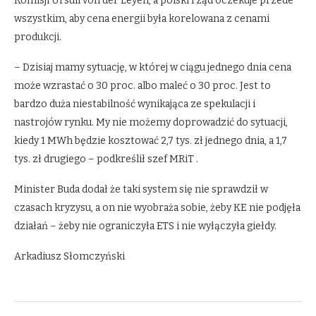
Komisji Ursuli von der Leyen, a polski rząd oczekuje przede
wszystkim, aby cena energii była korelowana z cenami
produkcji.
– Dzisiaj mamy sytuację, w której w ciągu jednego dnia cena
może wzrastać o 30 proc. albo maleć o 30 proc. Jest to
bardzo duża niestabilność wynikająca ze spekulacji i
nastrojów rynku. My nie możemy doprowadzić do sytuacji,
kiedy 1 MWh będzie kosztować 2,7 tys. zł jednego dnia, a 1,7
tys. zł drugiego – podkreślił szef MRiT .
Minister Buda dodał że taki system się nie sprawdził w
czasach kryzysu, a on nie wyobraża sobie, żeby KE nie podjęła
działań – żeby nie ograniczyła ETS i nie wyłączyła giełdy.
Arkadiusz Słomczyński