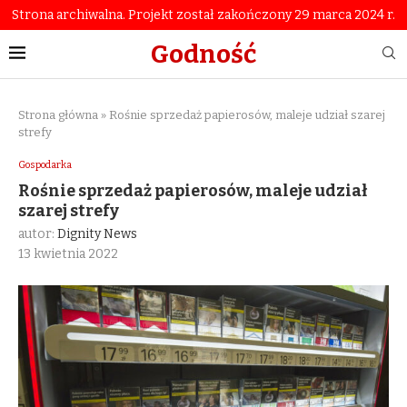
Strona archiwalna. Projekt został zakończony 29 marca 2024 r.
Godność
Strona główna
»
Rośnie sprzedaż papierosów, maleje udział szarej
strefy
Gospodarka
Rośnie sprzedaż papierosów, maleje udział
szarej strefy
autor:
Dignity News
13 kwietnia 2022