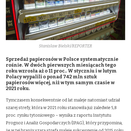
Stanislaw Bielski/REPORTER
Sprzedaż papierosów w Polsce systematycznie
rośnie. W dwóch pierwszych miesiącach tego
roku wzrosła aż o 11 proc.. W styczniu i w lutym
Polacy wypalili o ponad 742 mln sztuk
papierosów więcej, niż w tym samym czasie w
2021 roku.
Tymczasem konsekwentnie od lat maleje natomiast udział
szarej strefy, która w 2021 roku stanowiła już zaledwie 5,8
proc. rynku tytoniowego – wynika z raportu Instytutu
Prognoz i Analiz Gospodarczych (IPAG), który przypomina,
że w tej branży szara strefa maleje sukcesywnie od 2015 roku,