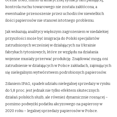
ocenie IPAG, mimo dramatycznej sytuacji tam panującej,
kontrola ruchu towarowego nie została zakłócona, a
ewentualne przenoszenie przez uchodźców niewielkich
ilości papierosów nie stanowi istotnego problemu.
Jak wskazują analitycy większym zagrożeniem w niedalekiej
przyszłości może być imigracja do Polski specjalistów
zatrudnionych wcześniej w działających na Ukrainie
fabrykach tytoniowych, które ze względu na działania
wojenne musiały przerwać produkcję. Znajdować mogą oni
zatrudnienie w działających w Polsce zakładach, zajmujących
się nielegalnym wytwórstwem podrobionych papierosów.
Zdaniem IPAG, spadek udziału nielegalnej sprzedaży w rynku
do 5,8 proc. jest jednak nie tylko efektem skutecznych
działań polskich służb, ale również dynamicznie rosnącej –
pomimo podwyżki podatku akcyzowego na papierosy w
2020 roku – legalnej sprzedaży papierosów w Polsce.